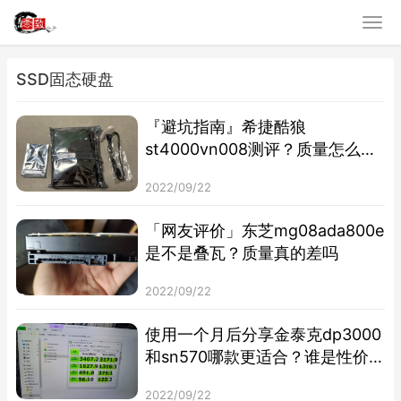
SSD固态硬盘
『避坑指南』希捷酷狼
st4000vn008测评？质量怎么样
值不值得买
2022/09/22
「网友评价」东芝mg08ada800e
是不是叠瓦？质量真的差吗
2022/09/22
使用一个月后分享金泰克dp3000
和sn570哪款更适合？谁是性价
比之王
2022/09/22