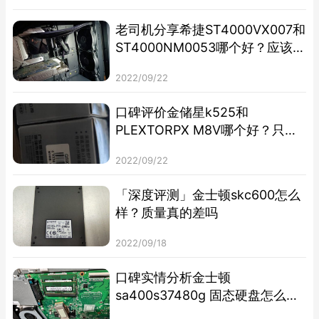
老司机分享希捷ST4000VX007和
ST4000NM0053哪个好？应该怎
么样选择
2022/09/22
口碑评价金储星k525和
PLEXTORPX M8V哪个好？只选
对的不选贵的
2022/09/22
「深度评测」金士顿skc600怎么
样？质量真的差吗
2022/09/18
口碑实情分析金士顿
sa400s37480g 固态硬盘怎么
样？评测质量好不好