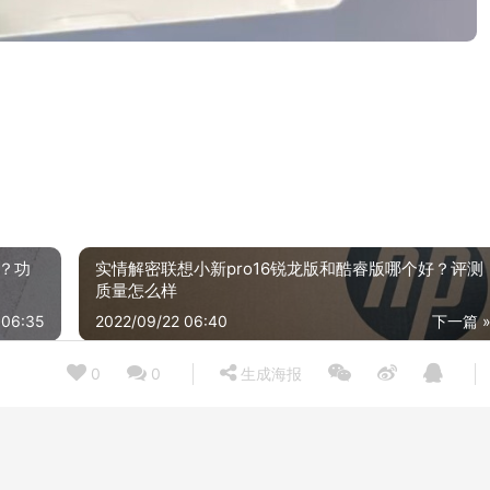
？功
实情解密联想小新pro16锐龙版和酷睿版哪个好？评测
质量怎么样
 06:35
2022/09/22 06:40
下一篇 
0
0
生成海报
【买前必知】SSD固态硬盘不建议购买 CrucialCT500P5PSSD8？怎么样评测质量好不好？
21/07/03
2021/12