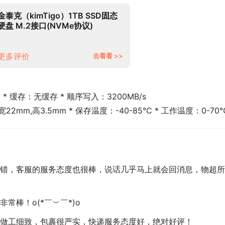
金泰克（kimTigo）1TB SSD固态
硬盘 M.2接口(NVMe协议)
DP3000 读速高达3600MB/s
更多评价
去看看 >>
C * 缓存：无缓存 * 顺序写入：3200MB/s
宽22mm,高3.5mm * 保存温度：-40-85℃ * 工作温度：0-70
错，客服的服务态度也很棒，说话几乎马上就会回消息，物超所
常棒！o(*￣︶￣*)o
做工细致，包裹很严实，快递服务态度好，绝对好评！