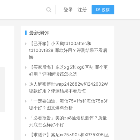
登录
注册
投稿
最新测评
【已开箱】小天鹅td100aftec和
td100vt828 哪款好用？评测结果不看后
悔
【买家后悔】东芝xg5和xg6区别 哪个更
好用？评测解读该怎么选
达人解密博世wap242682w和242602W
哪款好用？评测结果不看后悔
「一定要知道」海信75v1fs和海信75e3f
哪个好？图文爆料分析
「必看报告」美的za8油烟机测评？质量
对
到底怎么样好不好
【求测评】索尼xr75x90k和XR75X95j区