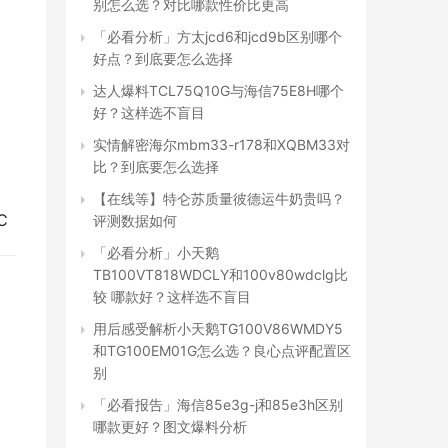
别怎么选？对比哪款性价比更高
「必看分析」方太jcd6和jcd9b区别哪个
好点？到底要怎么选择
达人爆料TCL75Q10G与海信75E8H哪个
好？这样选不盲目
实情解密海尔mbm33-r178和XQBM33对
比？到底要怎么选择
【在线等】特仑苏质量彼德运牛奶贵吗？
℃
评测数据如何
「必看分析」小天鹅
TB100VT818WDCLY和100v80wdclg比
较 哪款好？这样选不盲目
用后感受解析小天鹅TG100V86WMDY5
和TG100EM01G怎么选？良心点评配置区
别
「必看报告」海信85e3g-j和85e3h区别
哪款更好？图文爆料分析