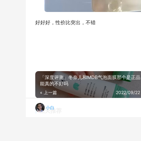
好好好，性价比突出，不错
「深度评测」冬奈儿和MDB气泡面膜那个是正品
能真的不好吗
« 上一篇
2022/09/22
小白
相关推荐
【开箱解读】SSD固态硬盘金百达KP230120GB评测报告怎么样？质量不靠谱？
20