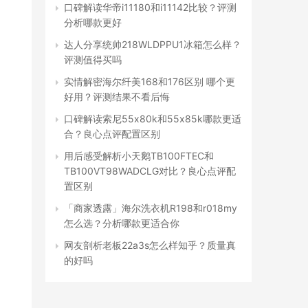
口碑解读华帝i11180和i11142比较？评测
即
分析哪款更好
达人分享统帅218WLDPPU1冰箱怎么样？
评测值得买吗
实情解密海尔纤美168和176区别 哪个更
好用？评测结果不看后悔
口碑解读索尼55x80k和55x85k哪款更适
合？良心点评配置区别
用后感受解析小天鹅TB100FTEC和
TB100VT98WADCLG对比？良心点评配
置区别
「商家透露」海尔洗衣机R198和r018my
怎么选？分析哪款更适合你
网友剖析老板22a3s怎么样知乎？质量真
的好吗