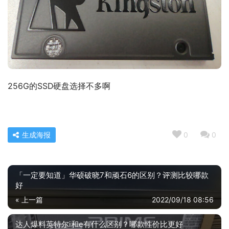
256G的SSD硬盘选择不多啊
生成海报
0
0
「一定要知道」华硕破晓7和顽石6的区别？评测比较哪款
好
« 上一篇
2022/09/18 08:56
达人爆料英特尔i和e有什么区别？哪款性价比更好