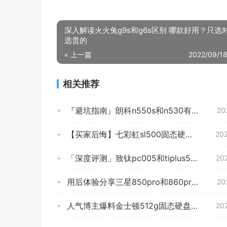
深入解读火火兔g9s和g6s区别 哪款好用？只选
选贵的
« 上一篇
2022/09/18
相关推荐
『避坑指南』朗科n550s和n530有什么不同？评测比较哪款好
20
【买家后悔】七彩虹sl500固态硬盘怎么样？一定要了解的评测情况
20
「深度评测」致钛pc005和tiplus5000哪个好？图文爆料分析
20
用后体验分享三星850pro和860pro对比？深度剖析功能区别
20
人气博主爆料金士顿512g固态硬盘怎么样？评测性价比高吗
20