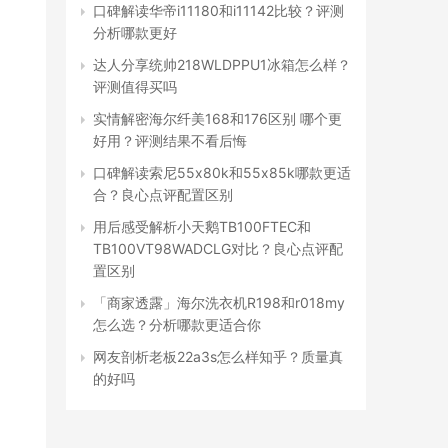
口碑解读华帝i11180和i11142比较？评测
分析哪款更好
达人分享统帅218WLDPPU1冰箱怎么样？
评测值得买吗
实情解密海尔纤美168和176区别 哪个更
好用？评测结果不看后悔
口碑解读索尼55x80k和55x85k哪款更适
合？良心点评配置区别
用后感受解析小天鹅TB100FTEC和
TB100VT98WADCLG对比？良心点评配
置区别
「商家透露」海尔洗衣机R198和r018my
怎么选？分析哪款更适合你
网友剖析老板22a3s怎么样知乎？质量真
的好吗