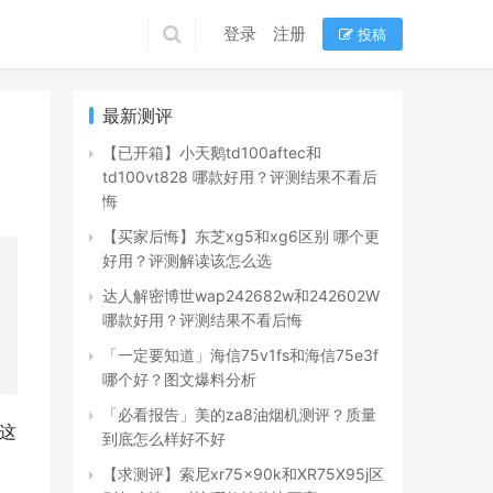
登录
注册
投稿
最新测评
【已开箱】小天鹅td100aftec和
td100vt828 哪款好用？评测结果不看后
悔
【买家后悔】东芝xg5和xg6区别 哪个更
好用？评测解读该怎么选
达人解密博世wap242682w和242602W
哪款好用？评测结果不看后悔
「一定要知道」海信75v1fs和海信75e3f
哪个好？图文爆料分析
「必看报告」美的za8油烟机测评？质量
B这
到底怎么样好不好
【求测评】索尼xr75x90k和XR75X95j区