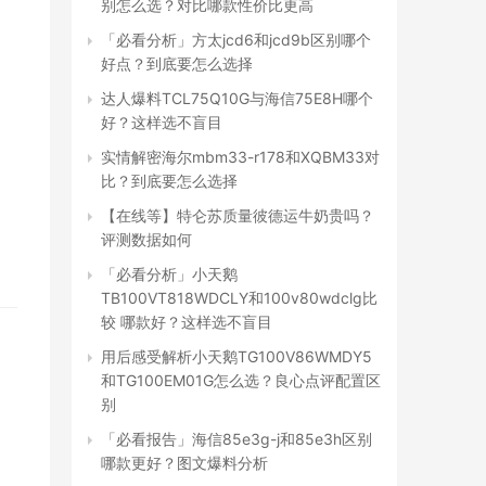
别怎么选？对比哪款性价比更高
「必看分析」方太jcd6和jcd9b区别哪个
好点？到底要怎么选择
达人爆料TCL75Q10G与海信75E8H哪个
好？这样选不盲目
实情解密海尔mbm33-r178和XQBM33对
比？到底要怎么选择
【在线等】特仑苏质量彼德运牛奶贵吗？
评测数据如何
「必看分析」小天鹅
TB100VT818WDCLY和100v80wdclg比
较 哪款好？这样选不盲目
用后感受解析小天鹅TG100V86WMDY5
和TG100EM01G怎么选？良心点评配置区
别
「必看报告」海信85e3g-j和85e3h区别
哪款更好？图文爆料分析