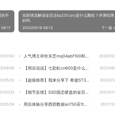
对的不
实际情况解读金百达kp230 pro是什么颗粒？评测结果
好吗
 08:11
2022/09/18 08:13
下一篇 
人气博主评价东芝mq04abf100和西数WP10SPZX对比？分析哪款更适合你
21/07/02
2022/05
【用后说说】七彩虹cn600是什么颗粒？评测性价比高吗
22/09/06
2021/08
【超级推荐】我来分享下 希捷ST3000VN007 入手使用感受？硬盘评测质量怎么样！
22/05/23
2022/01
【细节反馈】SSD固态硬盘的金百达KP230256GB对比金百达KP230256GB哪个质量更好呢？优缺点分析测评
21/02/23
2021/07
用后体验分享西部数据sn750买1t和500g区别哪个好？只选对的不选贵的
22/05/24
2021/12