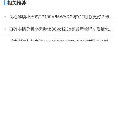
相关推荐
良心解读小天鹅TG100V65WADG与Y1T哪款更好？谁是性价比之王
口碑实情分析小天鹅tb80vc123b是最新款吗？质量怎么样值不值得买
【求测评】荣事达ervp191015t与192015t的区别？到底要怎么选择
【独家爆料】海尔bd14176和b14176的区别？应该怎么样选择
『避坑指南』小天鹅TG100和小天鹅TG100V62ADS5有什么不同？良心点评配置区别
口碑评价奥克斯hb30q42与hb30q50区别 哪个更好用？这样选不盲目
「商家透露」小天鹅tb100ftec怎么样？功能真的不好吗
「必看分析」海尔6.5公斤小神童洗衣机怎样？评测结果好吗
用后感受解析海信HB80DA332G和容声RB90D1521有什么不同？评测哪款功能更好