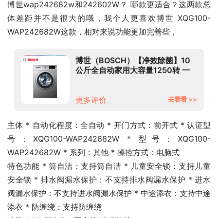
博世wap242682w和242602W？ 哪款更适合？这两款总
体差距并不是很大的哦，我个人更喜欢博世 XQG100-
WAP242682W这款，相对来说功能更加完善些，
博世（BOSCH）【净效除菌】10
公斤全自动家用大容量1250转 一
级能效变频滚筒洗衣机
WAP242682W 以旧换新
更多评价
去看看 >>
主体 * 自动化程度：全自动 * 开门方式：前开式 * 认证型
号：XQG100-WAP242682W * 型号：XQG100-
WAP242682W * 系列：其他 * 操控方式：电脑式
特色功能 * 筒自洁：支持筒自洁 * 儿童安全锁：支持儿童
安全锁 * 排水阀漏水保护：不支持排水阀漏水保护 * 进水
阀漏水保护：不支持进水阀漏水保护 * 中途添衣：支持中途
添衣 * 防缠绕：支持防缠绕