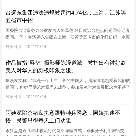
台远东集团违法违规被罚约4.74亿，上海、江苏等
五省市中招
国务院台湾事务办公室发言人朱凤莲24日就涉台热点问题回答记者
提问。 问：台湾远东集团在上海、江苏等五省市的化纤纺织、水泥
企业在环保、土地利用等方面存在违法违规行为被依法罚处。请问
居家日用
2021/11/24
发…
作品被指“辱华” 摄影师陈漫道歉，被指出有讨好欧
美人对华人的刻板印象之嫌。
陈漫发文称：“我是一个土生土长的中国人，我深深地热爱着我们的
祖国”，但她早期艺术观尚未成型，参加展览时对策展概念也不甚了
解，使得当时的作品欠缺思考，现在向大家正式道歉，并下架各平
居家日用
2021/11/24
台…
阿姨深陷杀猪盘执意跟特种兵网恋，阿姨执迷不
悟，民警只得每天上门劝阻
杀猪盘是近几年比较流行的网络诈骗方式，诈骗分子利用网络交