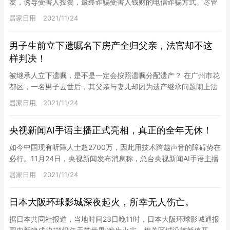
友，诱导受害人投资，最终诈骗受害人钱财的电信诈骗方式。尽管
这种诈骗方式，新闻媒体已经报道过很多次，但还是有人经不住虚
居家日用
2021/11/24
拟爱情的…
男子生前立下遗嘱名下房产全归父亲，法官却不这
样判决！
被继承人立下遗嘱，是不是一定会按照遗嘱分配遗产？ 在广州市花
都区，一名男子去世后，其父亲与妻儿却因为遗产继承问题闹上法
院，但这一次，法官却没有按遗嘱分配遗产，这是为什么？ 事发：
居家日用
2021/11/24
男…
央视新闻AI手语主播正式亮相，真正的全年无休！
如今中国现有听障人士超2700万，因此用技术跨越声音的障碍势在
必行。11月24日，央视新闻发布消息称，总台央视新闻AI手语主播
正式亮相。在北京2022年冬奥会上，她将全年无休，为听…
居家日用
2021/11/24
日本大阪环球影城深夜起火，所幸无人伤亡。
据日本共同社报道，当地时间23日晚11时，日本大阪环球影城通报