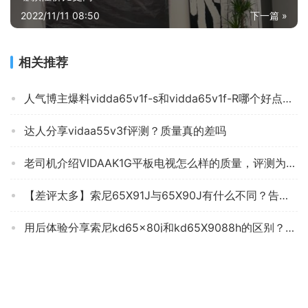
2022/11/11 08:50
下一篇 »
相关推荐
人气博主爆料vidda65v1f-s和vidda65v1f-R哪个好点？深度剖析功能区别
达人分享vidaa55v3f评测？质量真的差吗
老司机介绍VIDAAK1G平板电视怎么样的质量，评测为什么这样？
【差评太多】索尼65X91J与65X90J有什么不同？告诉你哪款性价比高
用后体验分享索尼kd65x80j和kd65X9088h的区别？评测比较哪款好
深入解读夏普70平板电视功能评测结果，看看买家怎么样评价的
达人解密长虹43D5PF和TCL43V6F哪个好？良心点评配置区别