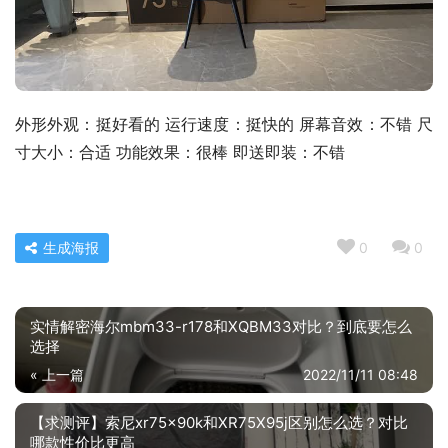
外形外观：挺好看的 运行速度：挺快的 屏幕音效：不错 尺
寸大小：合适 功能效果：很棒 即送即装：不错
生成海报
0
0
实情解密海尔mbm33-r178和XQBM33对比？到底要怎么
选择
« 上一篇
2022/11/11 08:48
【求测评】索尼xr75x90k和XR75X95j区别怎么选？对比
哪款性价比更高