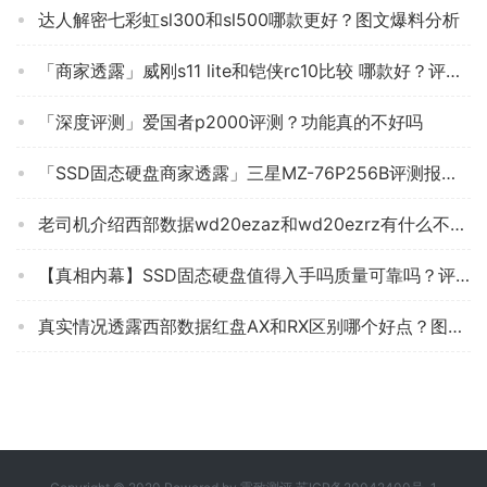
达人解密七彩虹sl300和sl500哪款更好？图文爆料分析
「商家透露」威刚s11 lite和铠侠rc10比较 哪款好？评测结果不看后悔
「深度评测」爱国者p2000评测？功能真的不好吗
「SSD固态硬盘商家透露」三星MZ-76P256B评测报告怎么样？质量不靠谱？
老司机介绍西部数据wd20ezaz和wd20ezrz有什么不同？良心点评配置区别
【真相内幕】SSD固态硬盘值得入手吗质量可靠吗？评测下来告诉你坑不坑
真实情况透露西部数据红盘AX和RX区别哪个好点？图文爆料分析