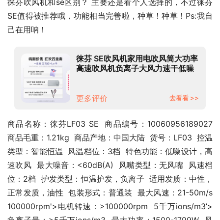
徕芬吹风机和se区别？ 主要还是看个人选择的，不过徕芬 
SE值得被推荐哦，功能相当完善啦，种草！种草！Ps:我自
己在用呐！
徕芬 SE吹风机家用电吹风筒大功率
高速吹风机负离子大风力速干低噪
音莱芬便携无叶 白色
更多评价
去看看 >>
商品名称：徕芬LF03 SE  商品编号：10060956189027  
商品毛重：1.21kg  商品产地：中国大陆  货号：LF03  控温
类型：智能恒温  风温档位：3档  特色功能：低噪设计，高
速吹风  最大噪音：<60dB(A)  风嘴类型：无风嘴  风速档
位：2档  护发类型：恒温护发，负离子  适用发质：中性，
正常发质，油性  包装形式：普通装  最大风速：21-50m/s  
100000rpm'>电机转速：>100000rpm  5千万ions/m3’>