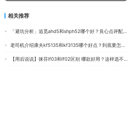
相关推荐
「避坑分析」追觅ahd5和shph52哪个好？良心点评配置区别
老司机介绍康夫kf5135和kf3135哪个好点？到底要怎么选择
【用后说说】徕芬lf03和lf02区别 哪款好用？这样选不盲目
「用过的说下」徕芬lf03和lf02区别怎么选？评测分析哪款更好
实际情况解读飞利浦吹风机hp8120怎么样？功能评测结果
【开箱解读】戴森吹风机HD08和HD12的区别？评测比较哪款好
『避坑指南』戴森hd03专业版和家用版区别？质量到底怎么样好不好
商家爆料飞利浦BHD356和BHD378的区别？到底要怎么选择