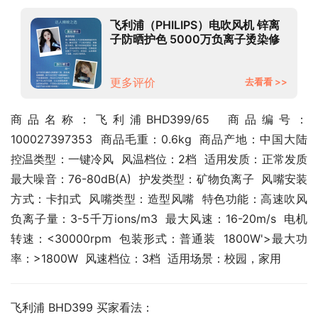
飞利浦（PHILIPS）电吹风机 锌离
子防晒护色 5000万负离子烫染修
复 学生宿舍必备 BHD399/65 极光
星空蓝
更多评价
去看看 >>
商品名称：飞利浦BHD399/65  商品编号：
100027397353  商品毛重：0.6kg  商品产地：中国大陆  
控温类型：一键冷风  风温档位：2档  适用发质：正常发质  
最大噪音：76-80dB(A)  护发类型：矿物负离子  风嘴安装
方式：卡扣式  风嘴类型：造型风嘴  特色功能：高速吹风  
负离子量：3-5千万ions/m3  最大风速：16-20m/s  电机
转速：<30000rpm  包装形式：普通装  1800W'>最大功
率：>1800W  风速档位：3档  适用场景：校园，家用
飞利浦 BHD399 买家看法：