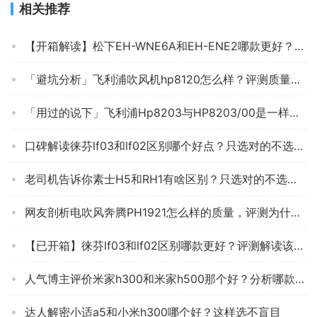
相关推荐
【开箱解读】松下EH-WNE6A和EH-ENE2哪款更好？良心点评配置区别
「避坑分析」飞利浦吹风机hp8120怎么样？评测质量好不好
「用过的说下」飞利浦Hp8203与HP8203/00是一样吗？哪个性价比高、质量更好
口碑解读徕芬lf03和lf02区别哪个好点？只选对的不选贵的
老司机告诉你素士H5和RH1有啥区别？只选对的不选贵的
网友剖析电吹风奔腾PH1921怎么样的质量，评测为什么这样？
【已开箱】徕芬lf03和lf02区别哪款更好？评测解读该怎么选
人气博主评价米家h300和米家h500那个好？分析哪款更适合你
达人解密小适a5和小米h300哪个好？这样选不盲目