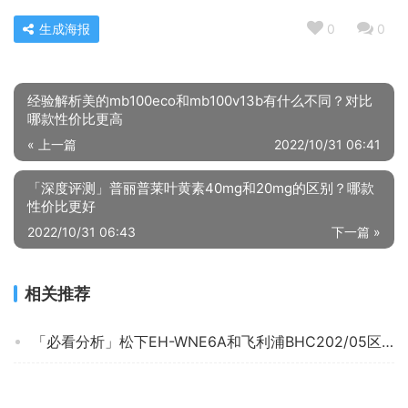
生成海报
0
0
经验解析美的mb100eco和mb100v13b有什么不同？对比
哪款性价比更高
« 上一篇
2022/10/31 06:41
「深度评测」普丽普莱叶黄素40mg和20mg的区别？哪款
性价比更好
2022/10/31 06:43
下一篇 »
相关推荐
「必看分析」松下EH-WNE6A和飞利浦BHC202/05区别有什么不同？哪个更合适
「买前告知」电吹风艾沃得艾沃得电吹风质量评测怎么样好不好用？