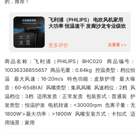
的，推荐！
飞利浦（PHILIPS） 电吹风机家用
大功率 恒温速干 发廊沙龙专业级吹
风筒 【1800W丨6档调控】
BHC020
更多评价
去看看 >>
商品名称：飞利浦（PHILIPS）BHC020  商品编号：
10036338855657  商品毛重：0.64kg  控温类型：档位恒
温  最大风速：16-20m/s  特色功能：皮肤护理  最大噪
音：60-65dB(A)  风嘴类型：集风风嘴  风速档位：2档  风
温档位：3档  适用发质：正常发质  包装形式：普通装  护
发类型：恒温护发  电机转速：<30000rpm  负离子量：无  
1800W'>最大功率：>1800W  风嘴安装方式：卡扣式  适
用场景：家用