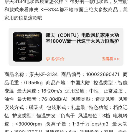
康夫3134电吹风质量怎么样？ 很好的一款电吹风，从性能
和款式来看康夫 KF-3134都不输市面上绝大多数商品，我
家用的也是这款哦
康夫（CONFU）电吹风机家用大功
率1800W新一代速干大风力恒温护
发低噪音负离子宿舍高速吹风筒
KF-3134冰川蓝
更多评价
去看看 >>
商品名称：康夫KF-3134  商品编号：100022690471  商
品毛重：0.956kg  商品产地：中国大陆  控温类型：智能
变温  最大风速：16-20m/s  适用发质：中性，正常发质，
油性  最大噪音：76-80dB(A)  风嘴类型：造型风嘴  风嘴
安装方式：磁吸式  包装形式：礼盒装  特色功能：档位记
忆  护发类型：恒温护发，负离子  风温档位：3档  电机转
速：<30000rpm  负离子量：1-3千万ions/m3  最大功