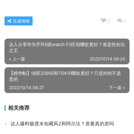
生成海报
0
0
达人分享华为手环6跟watch Fit区别哪款更好？谁是性价比
之王
« 上一篇
2022/10/14 08:24
【精华帖】绿联20956和70410哪款更好？只选对的不选
贵的
2022/10/14 08:27
下一篇 »
相关推荐
达人爆料极度未知飓风2和阿尔法？质量真的差吗