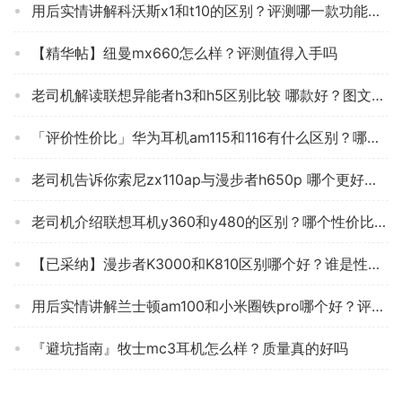
用后实情讲解科沃斯x1和t10的区别？评测哪一款功能更强大
【精华帖】纽曼mx660怎么样？评测值得入手吗
老司机解读联想异能者h3和h5区别比较 哪款好？图文爆料分析
「评价性价比」华为耳机am115和116有什么区别？哪个更合适
老司机告诉你索尼zx110ap与漫步者h650p 哪个更好用？评测解读该怎么选
老司机介绍联想耳机y360和y480的区别？哪个性价比高、质量更好
【已采纳】漫步者K3000和K810区别哪个好？谁是性价比之王
用后实情讲解兰士顿am100和小米圈铁pro哪个好？评测教你怎么选
『避坑指南』牧士mc3耳机怎么样？质量真的好吗