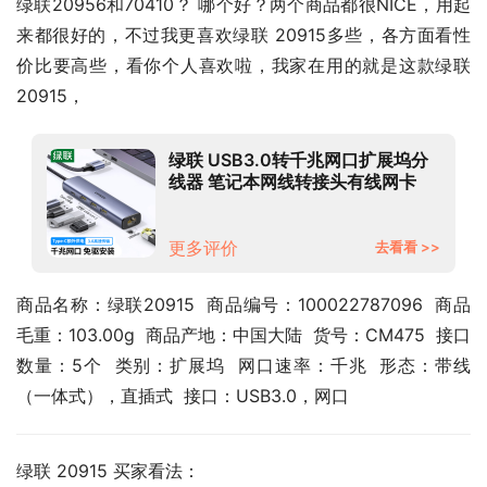
绿联20956和70410？ 哪个好？两个商品都很NICE，用起
来都很好的，不过我更喜欢绿联 20915多些，各方面看性
价比要高些，看你个人喜欢啦，我家在用的就是这款绿联 
20915，
绿联 USB3.0转千兆网口扩展坞分
线器 笔记本网线转接头有线网卡
RJ45接口转换器 适用笔记本电脑
台式机拓展坞
更多评价
去看看 >>
商品名称：绿联20915  商品编号：100022787096  商品
毛重：103.00g  商品产地：中国大陆  货号：CM475  接口
数量：5个  类别：扩展坞  网口速率：千兆  形态：带线
（一体式），直插式  接口：USB3.0，网口
绿联 20915 买家看法：