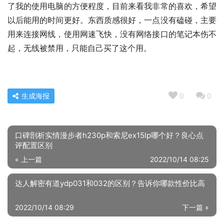
了我的使用电脑的方便程度，目前来看我非常的喜欢，希望
以后能用的时间更好。东西质感很好，一点没有磕碰，主要
用来连接网线，使用网速飞快，没有网络接口的笔记本伤不
起，无线被禁用，只能自己买了这个用。
生成海报
0
0
口碑剖析实情漫步者h230p和索尼ex15lp哪个好？良心点
评配置区别
« 上一篇
2022/10/14 08:25
达人解密有道ydp031和032的区别？告诉你哪款性价比高
2022/10/14 08:29
下一篇 »