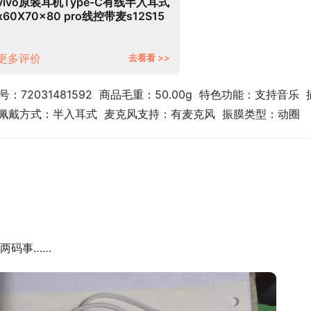
vivo原装耳机Type-C有线半入耳式
x60X70x80 pro线控带麦s12S15
iQOO10 XE160 Type-C接口耳机
更多评价
去看看 >>
编号：72031481592  商品毛重：50.00g  特色功能：支持音乐  
  佩戴方式：半入耳式  麦克风支持：有麦克风  振膜类型：动圈
两码事……