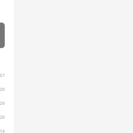
»
/07
/29
/29
/29
/14