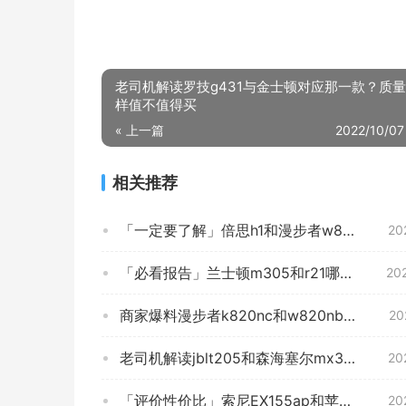
老司机解读罗技g431与金士顿对应那一款？质
样值不值得买
« 上一篇
2022/10/07
相关推荐
「一定要了解」倍思h1和漫步者w820nb哪款更适合？评测质量好不好
20
「必看报告」兰士顿m305和r21哪个好？谁是性价比之王
20
商家爆料漫步者k820nc和w820nb 哪款好用？这样选不盲目
20
老司机解读jblt205和森海塞尔mx375 哪个更好用？评测结果不看后悔
20
「评价性价比」索尼EX155ap和苹果原装有线耳机？功能真的不好吗
20