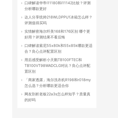
口碑解读华帝i11180和i11142比较？评测
分析哪款更好
达人分享统帅218WLDPPU1冰箱怎么样？
评测值得买吗
实情解密海尔纤美168和176区别 哪个更
好用？评测结果不看后悔
口碑解读索尼55x80k和55x85k哪款更适
合？良心点评配置区别
用后感受解析小天鹅TB100FTEC和
TB100VT98WADCLG对比？良心点评配
置区别
「商家透露」海尔洗衣机R198和r018my
怎么选？分析哪款更适合你
网友剖析老板22a3s怎么样知乎？质量真
的好吗