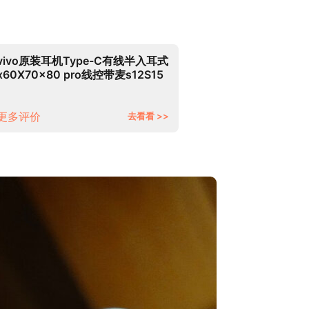
vivo原装耳机Type-C有线半入耳式
x60X70x80 pro线控带麦s12S15
iQOO10 XE160 Type-C接口耳机
更多评价
去看看 >>