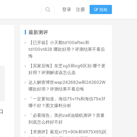
登录
注册
投稿
最新测评
【已开箱】小天鹅td100aftec和
td100vt828 哪款好用？评测结果不看后
悔
【买家后悔】东芝xg5和xg6区别 哪个更
好用？评测解读该怎么选
达人解密博世wap242682w和242602W
哪款好用？评测结果不看后悔
「一定要知道」海信75v1fs和海信75e3f
哪个好？图文爆料分析
口
「必看报告」美的za8油烟机测评？质量
到底怎么样好不好
【求测评】索尼xr75x90k和XR75X95j区