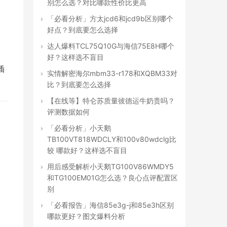
别怎么选？对比哪款性价比更高
「必看分析」方太jcd6和jcd9b区别哪个
好点？到底要怎么选择
达人爆料TCL75Q10G与海信75E8H哪个
好？这样选不盲目
插
实情解密海尔mbm33-r178和XQBM33对
比？到底要怎么选择
【在线等】特仑苏质量彼德运牛奶贵吗？
评测数据如何
「必看分析」小天鹅
TB100VT818WDCLY和100v80wdclg比
较 哪款好？这样选不盲目
用后感受解析小天鹅TG100V86WMDY5
和TG100EM01G怎么选？良心点评配置区
别
「必看报告」海信85e3g-j和85e3h区别
哪款更好？图文爆料分析