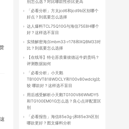
别怎么选？对比哪款性价比更高
「必看分析」方太jcd6和jcd9b区别哪个
好点？到底要怎么选择
达人爆料TCL75Q10G与海信75E8H哪个
好？这样选不盲目
实情解密海尔mbm33-r178和XQBM33对
 货
比？到底要怎么选择
【在线等】特仑苏质量彼德运牛奶贵吗？
评测数据如何
「必看分析」小天鹅
TB100VT818WDCLY和100v80wdclg比
较 哪款好？这样选不盲目
用后感受解析小天鹅TG100V86WMDY5
和TG100EM01G怎么选？良心点评配置区
别
「必看报告」海信85e3g-j和85e3h区别
这
哪款更好？图文爆料分析