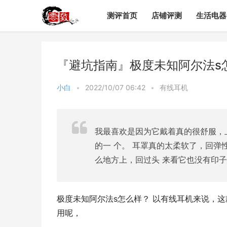
测评首页
店铺评测
生活电器
『避坑指南』极度未知阿尔法s
小白
•
2022/10/07 06:42
•
有线耳机
我最喜欢是因为它戴着真的很舒服，
的一 个。 耳罩真的太柔软了，回弹
么地方上，回过头 来看它也没有印
极度未知阿尔法s怎么样？ 以有线耳机来说，这款
用呢，