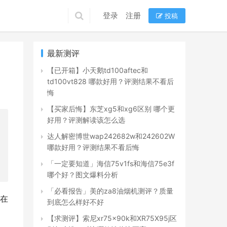
登录
注册
投稿
最新测评
【已开箱】小天鹅td100aftec和
td100vt828 哪款好用？评测结果不看后
悔
【买家后悔】东芝xg5和xg6区别 哪个更
好用？评测解读该怎么选
达人解密博世wap242682w和242602W
哪款好用？评测结果不看后悔
「一定要知道」海信75v1fs和海信75e3f
哪个好？图文爆料分析
「必看报告」美的za8油烟机测评？质量
直在
到底怎么样好不好
【求测评】索尼xr75x90k和XR75X95j区