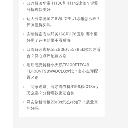
口碑解读华帝i11180和i11142比较？评测
分析哪款更好
达人分享统帅218WLDPPU1冰箱怎么样？
评测值得买吗
实情解密海尔纤美168和176区别 哪个更
好用？评测结果不看后悔
口碑解读索尼55x80k和55x85k哪款更适
合？良心点评配置区别
用后感受解析小天鹅TB100FTEC和
TB100VT98WADCLG对比？良心点评配
置区别
「商家透露」海尔洗衣机R198和r018my
怎么选？分析哪款更适合你
网友剖析老板22a3s怎么样知乎？质量真
的好吗