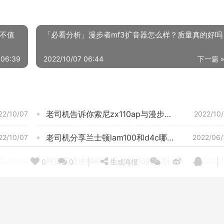
值不值
「必看分析」漫步者mf3扩音器怎么样？质量真的好吗
 06:39
2022/10/07 06:44
下一篇 
老司机告诉你索尼zx110ap与漫步者h650p 哪个更好用？评测解读该怎么选
22/10/07
2022/10
老司机分享兰士顿lam100和d4c哪个好？谁是性价比之王
22/10/07
2022/06/
用后实情讲解科沃斯x1和t10的区别？评测哪一款功能更强大
22/10/14
2022/10
0
0
生成海报
【在线等】纽曼XLP18好还是XLP08好？良心点评配置区别
22/06/29
2022/10
【买家后悔】索尼xb55ap和小米圈铁pro哪个好？到底要怎么选择
22/10/07
2022/10