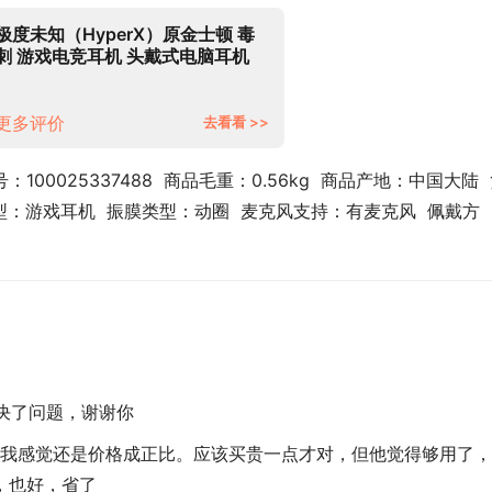
极度未知（HyperX）原金士顿 毒
刺 游戏电竞耳机 头戴式电脑耳机
专业FPS 绝地求生耳麦
更多评价
去看看 >>
：100025337488  商品毛重：0.56kg  商品产地：中国大陆 
 类型：游戏耳机  振膜类型：动圈  麦克风支持：有麦克风  佩戴方
决了问题，谢谢你
我感觉还是价格成正比。应该买贵一点才对，但他觉得够用了，
，也好，省了