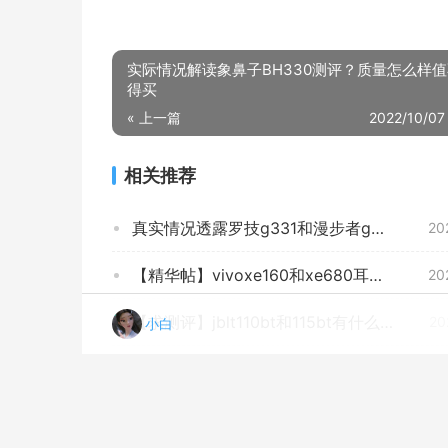
实际情况解读象鼻子BH330测评？质量怎么样
得买
« 上一篇
2022/10/07
相关推荐
真实情况透露罗技g331和漫步者g4哪个好？只选对的不选贵的
20
【精华帖】vivoxe160和xe680耳机的区别？评测比较哪款好
20
【求测评】jblt110bt和115bt有什么区别？哪款性价比更好
20
小白
用后体验分享联想y480质量怎么样？功能评测结果
20
【已采纳】漫步者K3000和K810区别哪个好？谁是性价比之王
20