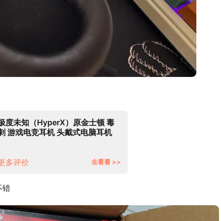
极度未知（HyperX）原金士顿 毒
刺 游戏电竞耳机 头戴式电脑耳机
专业FPS 绝地求生耳麦
更多评价
去看看 >>
不错