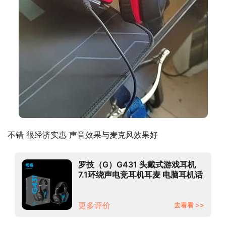
不错 很经济实惠 声音效果与麦克风效果好
罗技（G）G431 头戴式游戏耳机
7.1环绕声电竞耳机耳麦 电脑耳机话
筒降噪 Apex吃鸡FPS听声辩位
更多评价
去看看 >>