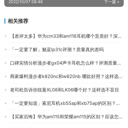
2022/10/07 08:46
下一篇 »
相关推荐
【差评太多】华为cm33和am116耳机哪个音质好？深度剖析功能区别
「一定要了解」魅蓝lp31c评测？质量真的差吗
口碑实情分析漫步者gx04声卡耳机怎么样？评测质量好吗
商家爆料漫步者k820nc和w820nb 哪款好用？这样选不盲目
老司机告诉你纽曼XL08和LK06哪个好？这样选不盲目
「一定要知道」索尼耳机xb55ap和xb75ap的区别？评测比较哪款好
【买家后悔】华为am115和荣耀am115的区别？应该怎么样选择