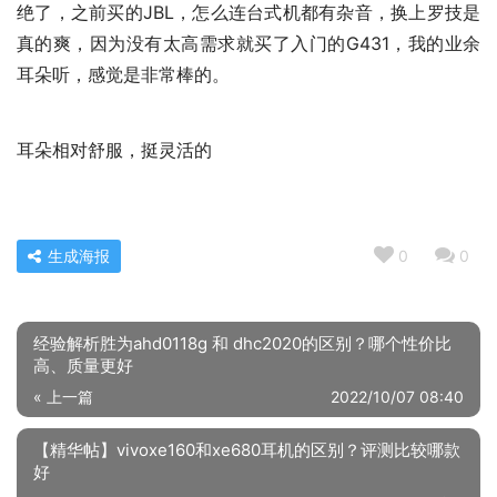
绝了，之前买的JBL，怎么连台式机都有杂音，换上罗技是
真的爽，因为没有太高需求就买了入门的G431，我的业余
耳朵听，感觉是非常棒的。
耳朵相对舒服，挺灵活的
生成海报
0
0
经验解析胜为ahd0118g 和 dhc2020的区别？哪个性价比
高、质量更好
« 上一篇
2022/10/07 08:40
【精华帖】vivoxe160和xe680耳机的区别？评测比较哪款
好