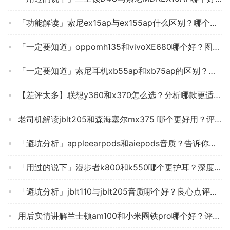
「功能解读」索尼ex15ap与ex155ap什么区别？哪个性价比高、质量更好
「一定要知道」oppomh135和vivoXE680哪个好？图文爆料分析
「一定要知道」索尼耳机xb55ap和xb75ap的区别？评测比较哪款好
【差评太多】联想y360和x370怎么选？分析哪款更适合你
老司机解读jblt205和森海塞尔mx375 哪个更好用？评测结果不看后悔
「避坑分析」appleearpods和aiepods音质？告诉你哪款性价比高
「用过的说下」漫步者k800和k550哪个更护耳？深度剖析功能区别
「避坑分析」jblt110与jblt205音质哪个好？良心点评配置区别
用后实情讲解兰士顿am100和小米圈铁pro哪个好？评测教你怎么选