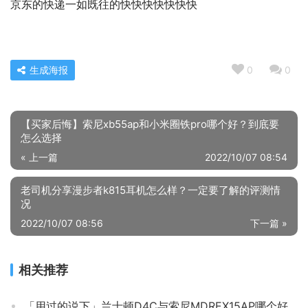
京东的快递一如既往的快快快快快快快
生成海报
0
0
【买家后悔】索尼xb55ap和小米圈铁pro哪个好？到底要
怎么选择
« 上一篇
2022/10/07 08:54
老司机分享漫步者k815耳机怎么样？一定要了解的评测情
况
2022/10/07 08:56
下一篇 »
相关推荐
「用过的说下」兰士顿D4C与索尼MDREX15AP哪个好？评测解读该怎么选