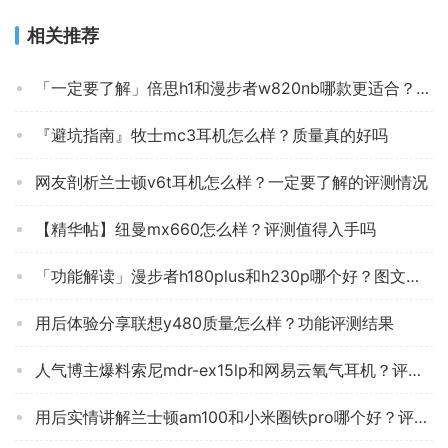
相关推荐
「一定要了解」倍思h1和漫步者w820nb哪款更适合？评测质量好不好
『避坑指南』牧士mc3耳机怎么样？质量真的好吗
网友剖析兰士顿v6t耳机怎么样？一定要了解的评测情况
【精华帖】纽曼mx660怎么样？评测值得入手吗
「功能解读」漫步者h180plus和h230p哪个好？图文爆料分析
用后体验分享联想y480质量怎么样？功能评测结果
人气博主爆料索尼mdr-ex15lp和网易云氧气耳机？评测性价比高吗
用后实情讲解兰士顿am100和小米圈铁pro哪个好？评测教你怎么选