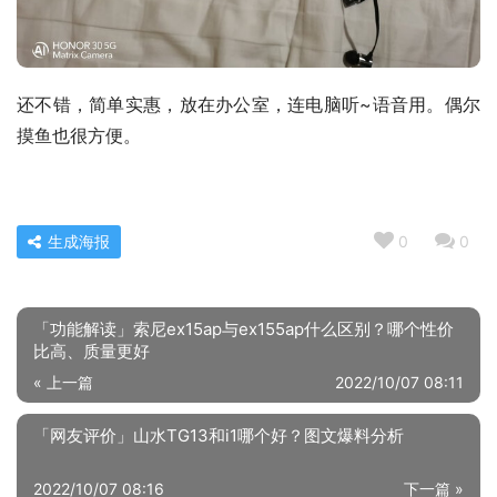
还不错，简单实惠，放在办公室，连电脑听~语音用。偶尔
摸鱼也很方便。
生成海报
0
0
「功能解读」索尼ex15ap与ex155ap什么区别？哪个性价
比高、质量更好
« 上一篇
2022/10/07 08:11
「网友评价」山水TG13和i1哪个好？图文爆料分析
2022/10/07 08:16
下一篇 »