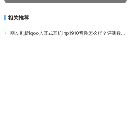
相关推荐
网友剖析iqoo入耳式耳机ihp1910音质怎么样？评测数据如何
「用过的说下」兰士顿D4C与索尼MDREX15AP哪个好？评测解读该怎么选
「商家透露」黑鲨3和3S有什么区别？哪个更合适
【不看后悔】黑鲨3.5mm半入耳游戏耳机怎么样？评测结果好吗
「功能解读」索尼ex15ap与ex155ap什么区别？哪个性价比高、质量更好
「功能解读」漫步者h180plus和h230p哪个好？图文爆料分析
【在线等】漫步者k800和k815区别哪款更适合？谁是性价比之王
【开箱解读】索爱E16和S39 哪个更好用？深度剖析功能区别