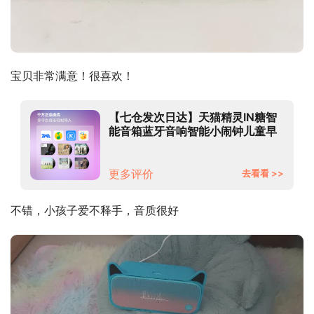
宝贝非常满意！很喜欢！
【七仓发次日达】天猫精灵IN糖智
能音箱蓝牙音响智能小闹钟儿童早
教家用声控语音智能AI音箱生日礼
物男女 【标配版】IN糖系列天真蓝
（不带保护套）推荐 【15天无理由
更多评价
去看看 >>
退换货一年换新】
不错，小孩子爱不释手，音质很好