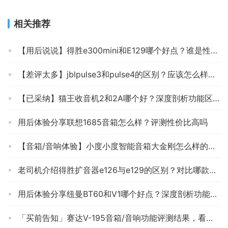
相关推荐
【用后说说】得胜e300mini和E129哪个好点？谁是性价比之王
【差评太多】jblpulse3和pulse4的区别？应该怎么样选择
【已采纳】猫王收音机2和2A哪个好？深度剖析功能区别
用后体验分享联想1685音箱怎么样？评测性价比高吗
【音箱/音响体验】小度小度智能音箱大金刚怎么样的质量，评测为什么这样？
老司机介绍得胜扩音器e126与e129的区别？对比哪款性价比更高
用后体验分享纽曼BT60和V1哪个好点？深度剖析功能区别
「买前告知」赛达V-195音箱/音响功能评测结果，看看买家怎么样评价的