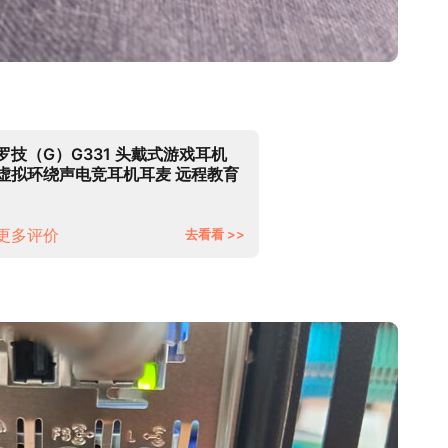
罗技（G）G331 头戴式游戏耳机
虚拟环绕声电竞耳机耳麦 远程教育
电脑耳麦话筒 降噪Apex吃鸡FPS听
声辩位
更多评价
去看看 >>