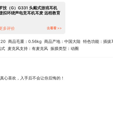
罗技（G）G331 头戴式游戏耳机
虚拟环绕声电竞耳机耳麦 远程教育
电脑耳麦话筒 降噪Apex吃鸡FPS听
声辩位
更多评价
去看看 >>
220  商品毛重：0.56kg  商品产地：中国大陆  特色功能：插拔
戴式  麦克风支持：有麦克风  振膜类型：动圈
真心喜欢，入手后不会让你后悔的！