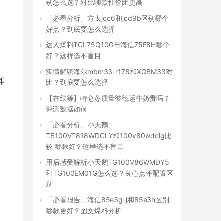
别怎么选？对比哪款性价比更高
「必看分析」方太jcd6和jcd9b区别哪个
好点？到底要怎么选择
达人爆料TCL75Q10G与海信75E8H哪个
好？这样选不盲目
实情解密海尔mbm33-r178和XQBM33对
耳
比？到底要怎么选择
【在线等】特仑苏质量彼德运牛奶贵吗？
评测数据如何
「必看分析」小天鹅
TB100VT818WDCLY和100v80wdclg比
较 哪款好？这样选不盲目
用后感受解析小天鹅TG100V86WMDY5
和TG100EM01G怎么选？良心点评配置区
别
「必看报告」海信85e3g-j和85e3h区别
哪款更好？图文爆料分析