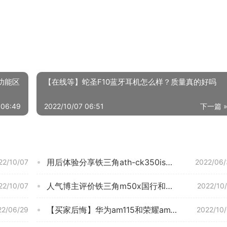
功能区
【在线等】蛇圣F10蓝牙耳机怎么样？质量真的好吗
 06:49
2022/10/07 06:51
下一篇 
用后体验分享铁三角ath-ck350is和森海塞尔cx300s怎么选？评测比较哪款好
22/10/07
2022/06/
人气博主评价铁三角m50x国行和日本的区别？质量怎么样值不值得买
22/10/07
2022/10
【买家后悔】华为am115和荣耀am115的区别？应该怎么样选择
22/06/29
2022/10