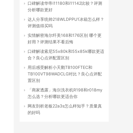
口碑解读华帝i11180和i11142比较？评测
分析哪款更好
达人分享统帅218WLDPPU1冰箱怎么样？
评测值得买吗
实情解密海尔纤美168和176区别 哪个更
好用？评测结果不看后悔
口碑解读索尼55x80k和55x85k哪款更适
合？良心点评配置区别
用后感受解析小天鹅TB100FTEC和
TB100VT98WADCLG对比？良心点评配
置区别
「商家透露」海尔洗衣机R198和r018my
怎么选？分析哪款更适合你
网友剖析老板22a3s怎么样知乎？质量真
的好吗