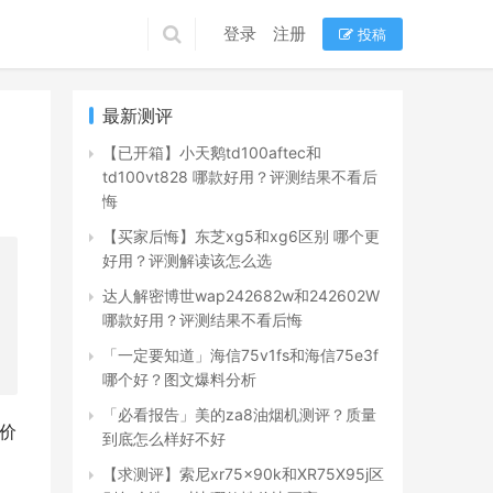
登录
注册
投稿
最新测评
【已开箱】小天鹅td100aftec和
td100vt828 哪款好用？评测结果不看后
悔
【买家后悔】东芝xg5和xg6区别 哪个更
好用？评测解读该怎么选
达人解密博世wap242682w和242602W
哪款好用？评测结果不看后悔
「一定要知道」海信75v1fs和海信75e3f
哪个好？图文爆料分析
「必看报告」美的za8油烟机测评？质量
性价
到底怎么样好不好
【求测评】索尼xr75x90k和XR75X95j区