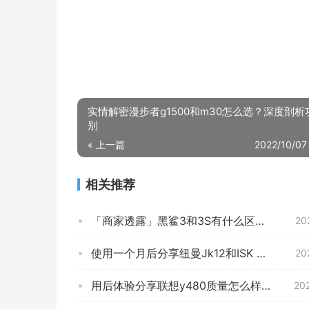
实情解密漫步者g1500和m30怎么选？深度剖析
别
« 上一篇
2022/10/07
相关推荐
「商家透露」黑鲨3和3S有什么区别？哪个更合适
20
使用一个月后分享纽曼Jk12和ISK SEM5怎么选？对比哪款性价比更高
20
用后体验分享联想y480质量怎么样？功能评测结果
20