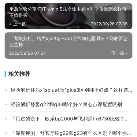
用后体验分享盯盯拍mini5几个版本的区别？质量怎么样值
不值得买
« 上一篇
2022/09/26 07:35
「避坑分析」格力kj520g—a01空气净化器测评？到底要怎
么选择
2022/09/26 07:37
下一篇 »
相关推荐
经验解析拜尔x1splus和x1plus3区别哪个好点？这样选不盲目
经验解析舒客g22和g33哪个好？良心点评配置区别
「用过的说下」欧乐bp2000与飞利浦hx6730比较？分析哪款更适合你
「深度评测」舒客牙刷g22跟g23有什么区别？哪个性价比高、质量更好