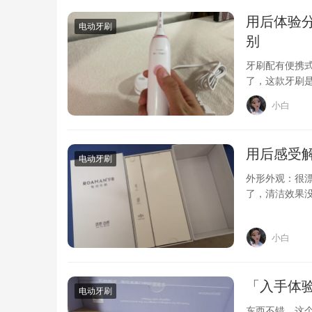
用后体验分
电动牙刷
别
牙刷配有便携
了，这款牙刷是
其…
小白
用后感受解
电动牙刷
外形外观：很
了，清洁效果
还送了其它产
小白
「入手体验
电动牙刷
东西不错，这