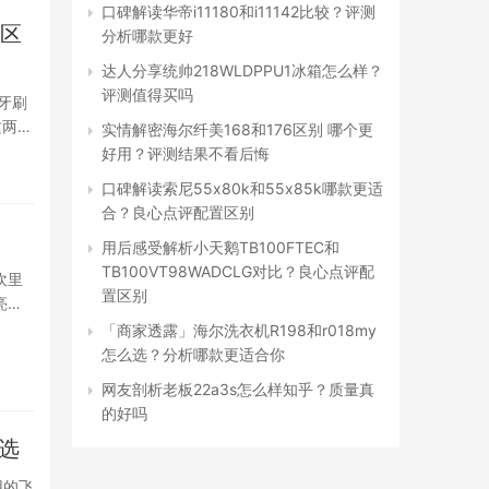
口碑解读华帝i11180和i11142比较？评测
能区
分析哪款更好
达人分享统帅218WLDPPU1冰箱怎么样？
评测值得买吗
牙刷
这两款
实情解密海尔纤美168和176区别 哪个更
好用？评测结果不看后悔
口碑解读索尼55x80k和55x85k哪款更适
合？良心点评配置区别
用后感受解析小天鹅TB100FTEC和
TB100VT98WADCLG对比？良心点评配
坎里
置区别
亮，
「商家透露」海尔洗衣机R198和r018my
怎么选？分析哪款更适合你
网友剖析老板22a3s怎么样知乎？质量真
的好吗
么选
用的飞