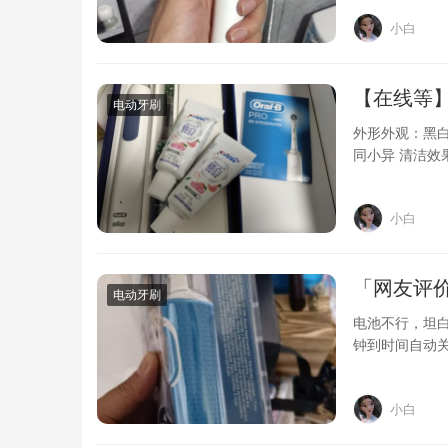
小白
【在线等】欧
电动牙刷
外形外观：黑白
同小异 清洁效
体还是满…
小白
「网友评价
电动牙刷
电池不行，坦
钟到时间自动
书，密密麻麻
小白