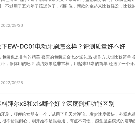
刷，不过用了五六年了该退休了，很到位，新款的拿起来比较轻盈，比我
了很…
2022/09/26
下EW-DC01电动牙刷怎么样？评测质量好不好
 包装也是非常的精美 喜庆的包装适合七夕送礼品 操作方式也比较简单 
种，够你用的吧？ 清洁效果也非常棒，用起来非常的简单 还送了一个牙
2022/09/26
料拜尔x3和x1s哪个好？深度剖析功能区别
动牙刷，顺便给女朋友一个，试用了几天才评论。发货速度很快，外观也
也 很不错很耐心，刚开始不是很会用，有点不习惯，感觉温柔模式的震动
几次后…