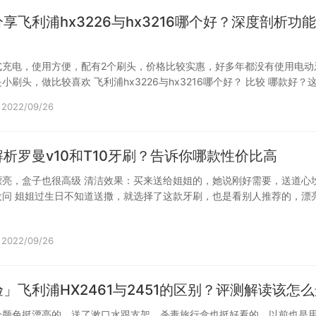
享飞利浦hx3226与hx3216哪个好？深度剖析功
式充电，使用方便，配有2个刷头，价格比较实惠，好多年都没有使用电动
小刷头，做比较喜欢 飞利浦hx3226与hx3216哪个好？ 比较 哪款好？
2022/09/26
析罗曼v10和T10牙刷？告诉你哪款性价比高
漂亮，盒子也很高级 清洁效果：买来送给姐姐的，她说刚好需要，送道心
没问 姐姐过生日不知道送撒，就选择了这款牙刷，也是看别人推荐的，漂
的，…
2022/09/26
」飞利浦HX2461与2451的区别？评测解读该怎
个颜色挺漂亮的，送了漱口水跟支架，杀毒旅行盒也挺好看的。以前也是