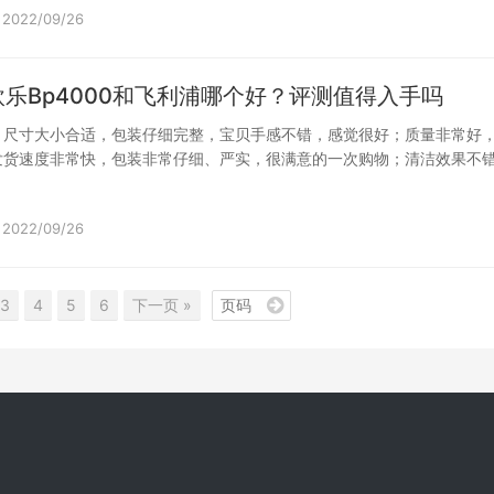
2022/09/26
乐Bp4000和飞利浦哪个好？评测值得入手吗
，尺寸大小合适，包装仔细完整，宝贝手感不错，感觉很好；质量非常好
发货速度非常快，包装非常仔细、严实，很满意的一次购物；清洁效果不
动的…
2022/09/26
3
4
5
6
下一页 »