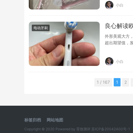
小白
良心解读欧
电动牙刷
外形美观大方
超出期望值，
动的就是比手
小白
1 / 167
1
2
标签归档
网站地图
Copyright © 2020 Powered by
零致测评
苏ICP备20042400号-1