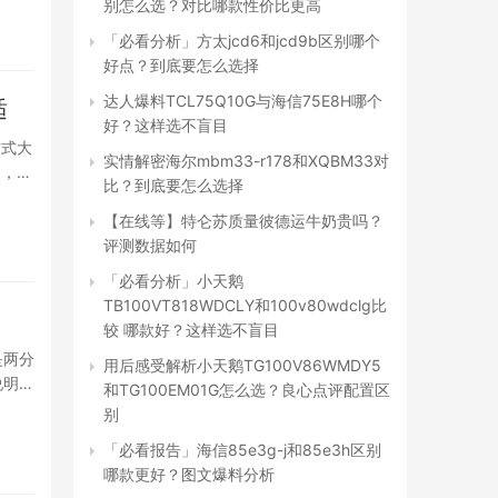
别怎么选？对比哪款性价比更高
「必看分析」方太jcd6和jcd9b区别哪个
好点？到底要怎么选择
达人爆料TCL75Q10G与海信75E8H哪个
适
好？这样选不盲目
方式大
实情解密海尔mbm33-r178和XQBM33对
支，总
比？到底要怎么选择
【在线等】特仑苏质量彼德运牛奶贵吗？
评测数据如何
「必看分析」小天鹅
TB100VT818WDCLY和100v80wdclg比
较 哪款好？这样选不盲目
是两分
用后感受解析小天鹅TG100V86WMDY5
说明
和TG100EM01G怎么选？良心点评配置区
别
「必看报告」海信85e3g-j和85e3h区别
哪款更好？图文爆料分析