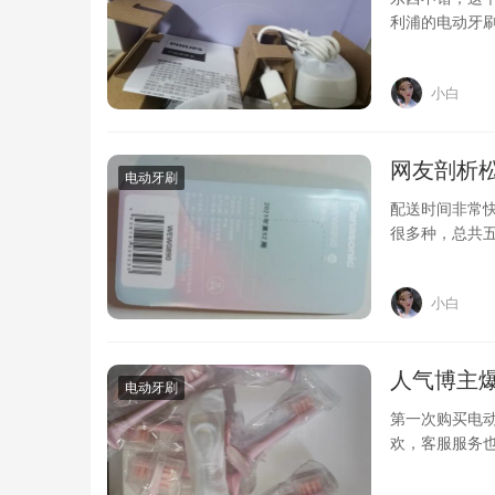
利浦的电动牙
的细，手感好
小白
网友剖析松
电动牙刷
配送时间非常快
很多种，总共五
推荐大家…
小白
人气博主爆
电动牙刷
第一次购买电
欢，客服服务
挺强的，用了