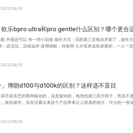
2022/09/26
乐bpro ultra和pro gentle什么区别？哪个更合
配 外观还可以 有一些小划痕 操作方式：买的第三支电动牙刷了，操作
果：还没试，后续追评 使用续航：待使用 七夕买来送给老婆的，一人一
2022/09/26
」博朗d100与d100k的区别？这样选不盲目
白讲不如东芝的那种振动的，这是旋转的，电池也就三四天样子，而且不
关，收到操作，实在没看出来这个产品带来让人惊喜的地方，坨大的一张
的说明…
2022/09/26