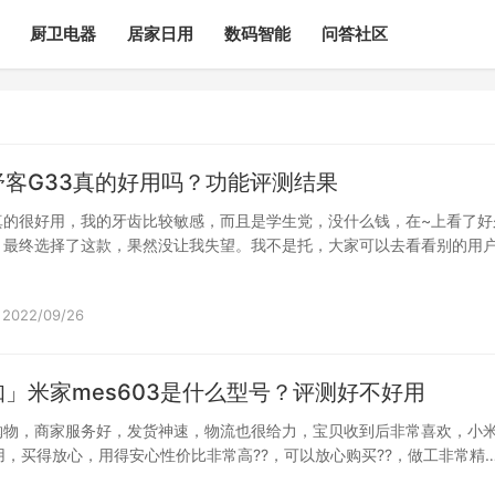
厨卫电器
居家日用
数码智能
问答社区
舒客G33真的好用吗？功能评测结果
真的很好用，我的牙齿比较敏感，而且是学生党，没什么钱，在~上看了好
，最终选择了这款，果然没让我失望。我不是托，大家可以去看看别的用
好用…
2022/09/26
」米家mes603是什么型号？评测好不好用
购物，商家服务好，发货神速，物流也很给力，宝贝收到后非常喜欢，小
好用，买得放心，用得安心性价比非常高??，可以放心购买??，做工非常精
…