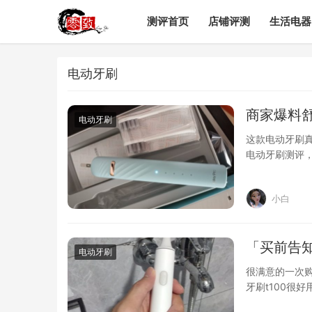
测评首页
店铺评测
生活电器
电动牙刷
商家爆料
电动牙刷
这款电动牙刷
电动牙刷测评
用评价。真的
小白
「买前告知
电动牙刷
很满意的一次
牙刷t100很
致??，值得购