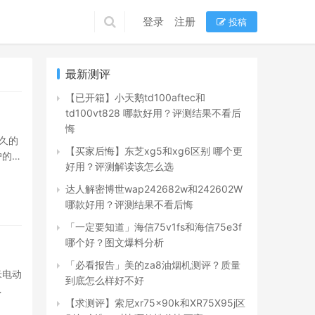
登录
注册
投稿
最新测评
【已开箱】小天鹅td100aftec和
td100vt828 哪款好用？评测结果不看后
悔
久的
【买家后悔】东芝xg5和xg6区别 哪个更
户的使
好用？评测解读该怎么选
达人解密博世wap242682w和242602W
哪款好用？评测结果不看后悔
「一定要知道」海信75v1fs和海信75e3f
哪个好？图文爆料分析
「必看报告」美的za8油烟机测评？质量
米电动
到底怎么样好不好
【求测评】索尼xr75x90k和XR75X95j区