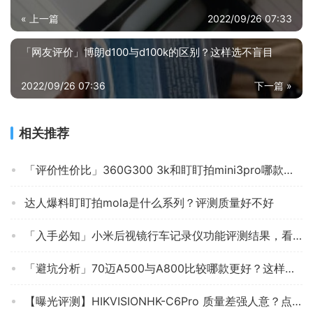
« 上一篇
2022/09/26 07:33
「网友评价」博朗d100与d100k的区别？这样选不盲目
2022/09/26 07:36
下一篇 »
相关推荐
「评价性价比」360G300 3k和盯盯拍mini3pro哪款好？只选对的不选贵的
达人爆料盯盯拍mola是什么系列？评测质量好不好
「入手必知」小米后视镜行车记录仪功能评测结果，看看买家怎么样评价的
「避坑分析」70迈A500与A800比较哪款更好？这样选不盲目
【曝光评测】HIKVISIONHK-C6Pro 质量差强人意？点评 行车记录仪 应该怎么样选择！