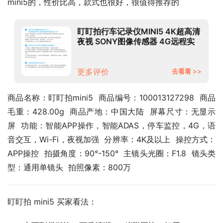
mini5的，性价比高，款式也很好，很值得推荐的
盯盯拍行车记录仪MINI5 4K超高清
夜视 SONY图像传感器 4G远程实
时预览 64G内置存储 ADAS驾驶辅
助 停车监控
更多评价
去看看 >>
商品名称：盯盯拍mini5  商品编号：100013127298  商品
毛重：428.00g  商品产地：中国大陆  屏幕尺寸：无显示
屏  功能：智能APP操作，智能ADAS，停车监控，4G，语
音交互，Wi-Fi，夜视加强  分辨率：4K及以上  操控方式：
APP操控  拍摄角度：90°-150°  主镜头光圈：F1.8  镜头类
型：通用单镜头  拍照像素：800万
盯盯拍 mini5 买家看法：