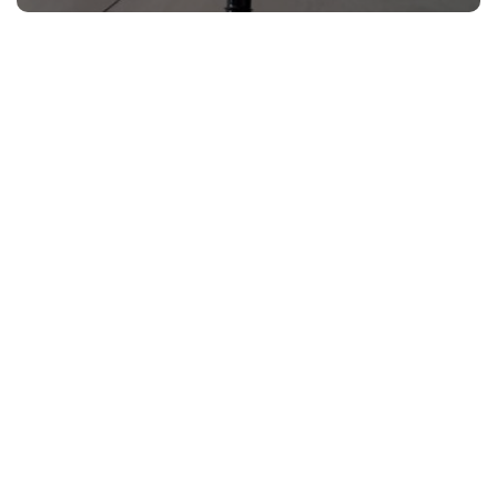
相关推荐
深入解读飞利浦hx6807和hx6730哪个好点？图文爆料分析
深入解读欧乐Bp4000与p4500哪个好？评测结果不看后悔
「网友评价」网易严选全净皓齿变速式声波电动牙刷电动牙刷功能评测结果，看看买家怎么样评价的
达人解密舒客G33和素士X3U哪个电动牙刷好？这样选不盲目
老司机解读飞利浦hx6800 6803怎么样？评测性价比高吗
达人分享华为手表2和3的区别？到底要怎么选择
【开箱解读】萌牙家和usmile哪个好用？质量怎么样值不值得买
[object Object]