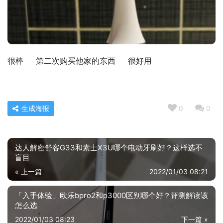
很棒     第二次购买他家的东西     很好用
生成海报
0
0
达人解密舒客G33和素士X3U哪个电动牙刷好？这样选不
盲目
« 上一篇
2022/01/03 08:21
「入手体验」欧乐bpro2和p3000区别哪个好？评测解读该
怎么选
2022/01/03 08:23
下一篇 »