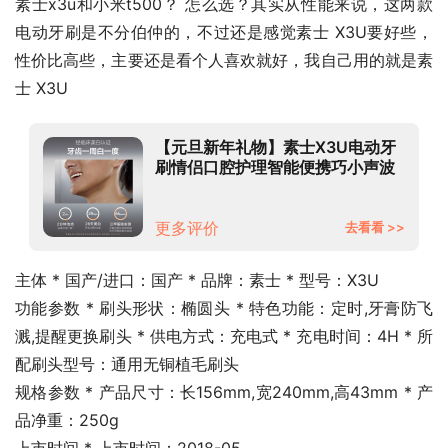
素士x3u和小米t500？ 怎么选？其实从性能来说，这两款
电动牙刷是不分伯仲的，不过还是感觉素士 X3U要好些，
性价比高些，主要还是看个人喜欢就好，我自己用的就是素
士 X3U
【元旦新年礼物】素士X3U电动牙
刷情侣口腔护理智能便携巧小声波
全自动牙刷精致礼盒 X3U磨砂黑-
清新口气-绅士型男款
更多评价
去看看 >>
主体 * 国产/进口：国产 * 品牌：素士 * 型号：X3U
功能参数 * 刷头形状：椭圆头 * 特色功能：定时,牙膏防飞
溅,提醒更换刷头 * 供电方式：充电式 * 充电时间：4H * 所
配刷头型号：通用无铜植毛刷头
规格参数 * 产品尺寸：长156mm,宽240mm,高43mm * 产
品净重：250g