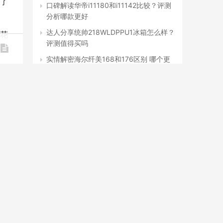
了
口碑解读华帝i11180和i11142比较？评测
分析哪款更好
达人分享统帅218WLDPPU1冰箱怎么样？
花
评测值得买吗
实情解密海尔纤美168和176区别 哪个更
好用？评测结果不看后悔
口碑解读索尼55x80k和55x85k哪款更适
合？良心点评配置区别
用后感受解析小天鹅TB100FTEC和
TB100VT98WADCLG对比？良心点评配
置区别
「商家透露」海尔洗衣机R198和r018my
怎么选？分析哪款更适合你
网友剖析老板22a3s怎么样知乎？质量真
的好吗