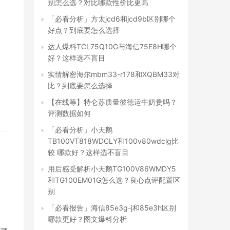
别怎么选？对比哪款性价比更高
「必看分析」方太jcd6和jcd9b区别哪个
好点？到底要怎么选择
达人爆料TCL75Q10G与海信75E8H哪个
好？这样选不盲目
实情解密海尔mbm33-r178和XQBM33对
比？到底要怎么选择
【在线等】特仑苏质量彼德运牛奶贵吗？
评测数据如何
「必看分析」小天鹅
TB100VT818WDCLY和100v80wdclg比
较 哪款好？这样选不盲目
用后感受解析小天鹅TG100V86WMDY5
和TG100EM01G怎么选？良心点评配置区
别
「必看报告」海信85e3g-j和85e3h区别
哪款更好？图文爆料分析