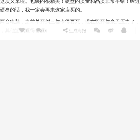
这次又来啦。包装的很精美！硬盘的质量和品质非常不错！经过
硬盘的话，我一定会再来这家店买的。
两台电脑，之前单开剑三都卡得要死，现在双开都毫无压力了，
，其他游戏懂得都懂）
0
0
生成海报