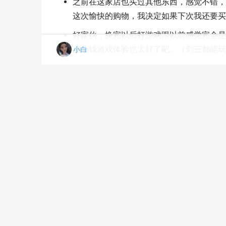
之前在这家店也买过其他东西，感觉不错，
这次愉快的购物，我决定如果下次我还要买
好家伙，换完以后打游戏跟以前感觉完全是
点小钱游戏体验也太好了吧。（剑三都能玩
小白