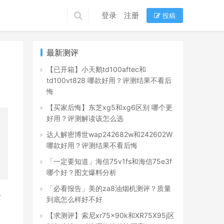
登录
注册
投稿
最新测评
【已开箱】小天鹅td100aftec和
td100vt828 哪款好用？评测结果不看后
悔
【买家后悔】东芝xg5和xg6区别 哪个更
好用？评测解读该怎么选
达人解密博世wap242682w和242602W
哪款好用？评测结果不看后悔
「一定要知道」海信75v1fs和海信75e3f
哪个好？图文爆料分析
「必看报告」美的za8油烟机测评？质量
些
到底怎么样好不好
【求测评】索尼xr75x90k和XR75X95j区