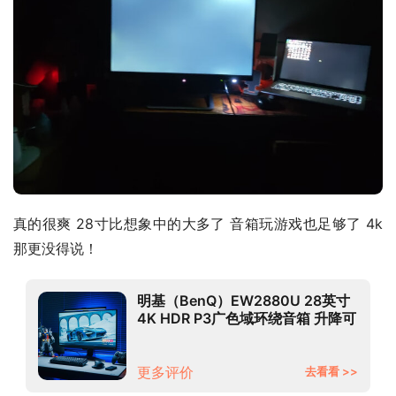
真的很爽 28寸比想象中的大多了 音箱玩游戏也足够了 4k
那更没得说！
明基（BenQ）EW2880U 28英寸
4K HDR P3广色域环绕音箱 升降可
壁挂 便携遥控 电脑PS5显示器
（Type-C可充电）
更多评价
去看看 >>