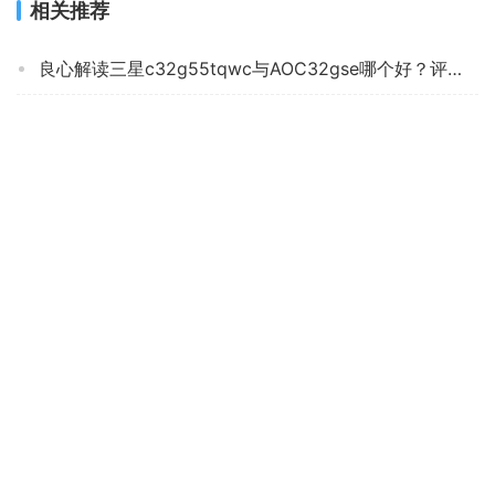
相关推荐
良心解读三星c32g55tqwc与AOC32gse哪个好？评测结果不看后悔
【在线等】三星s24a600nwc评测？质量真的差吗
口碑实情分析三星S34A650UXC评测？质量真的差吗
【独家爆料】华为cb010和cb011有什么区别？哪个更合适
「必看分析」宏碁eg220q怎么样？质量真的差吗
达人爆料飞利浦272m8和aoc27g2哪个好？只选对的不选贵的
「必看分析」lg27up850和明基ew3270u哪个好点？评测解读该怎么选
「一定要知道」三星S27A600NWC评测？质量到底怎么样好不好
真实情况透露泰坦军团P43UG怎么样？评测性价比高吗