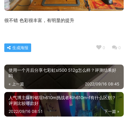
很不错 色彩很丰富，有明显的提升
生成海报
0
0
使用一个月后分享七彩虹sl500 512g怎么样？评测结果好
吗
« 上一篇
2022/09/16 08:45
人气博主爆料铭瑄h610m挑战者和h610m-f有什么区别？
评测比较哪款好
2022/09/16 08:51
下一篇 »