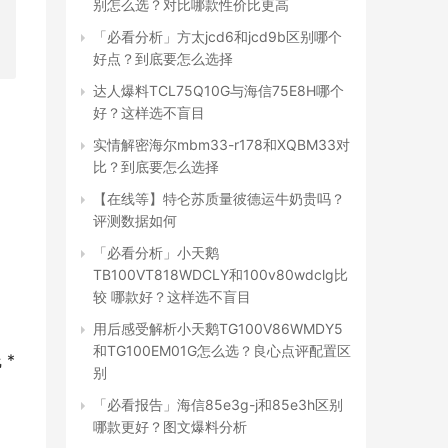
别怎么选？对比哪款性价比更高
「必看分析」方太jcd6和jcd9b区别哪个
好点？到底要怎么选择
达人爆料TCL75Q10G与海信75E8H哪个
好？这样选不盲目
实情解密海尔mbm33-r178和XQBM33对
比？到底要怎么选择
【在线等】特仑苏质量彼德运牛奶贵吗？
评测数据如何
「必看分析」小天鹅
TB100VT818WDCLY和100v80wdclg比
较 哪款好？这样选不盲目
用后感受解析小天鹅TG100V86WMDY5
和TG100EM01G怎么选？良心点评配置区
* 
别
「必看报告」海信85e3g-j和85e3h区别
哪款更好？图文爆料分析