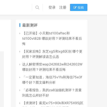
登录
注册
投稿
最新测评
【已开箱】小天鹅td100aftec和
td100vt828 哪款好用？评测结果不看后
悔
【买家后悔】东芝xg5和xg6区别 哪个更
好用？评测解读该怎么选
达人解密博世wap242682w和242602W
哪款好用？评测结果不看后悔
「一定要知道」海信75v1fs和海信75e3f
哪个好？图文爆料分析
「必看报告」美的za8油烟机测评？质量
到底怎么样好不好
【求测评】索尼xr75x90k和XR75X95j区