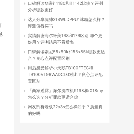
口碑解读华帝i11180和i11142比较？评测
分析哪款更好
达人分享统帅218WLDPPU1冰箱怎么样？
可
评测值得买吗
意
实情解密海尔纤美168和176区别 哪个更
好用？评测结果不看后悔
口碑解读索尼55x80k和55x85k哪款更适
合？良心点评配置区别
用后感受解析小天鹅TB100FTEC和
TB100VT98WADCLG对比？良心点评配
置区别
「商家透露」海尔洗衣机R198和r018my
怎么选？分析哪款更适合你
网友剖析老板22a3s怎么样知乎？质量真
的好吗