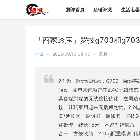
测评首页
店铺评测
生活电器
「商家透露」罗技g703和g70
小白
•
2022/09/16 08:40
•
鼠标
?作为一款无线鼠标，G703 Hero
1ms，简单来说就是在2.4G无线
具备端到端的无线连接优化，在周边
接，让玩家用起来无后顾之忧。? ?包
器/延长器、说明书、保修卡、罗技G系
化处理，线长1.8米，不易打结脱落
合一，方便收纳。? 10g配重模块