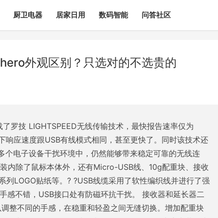
厨卫电器
居家日用
数码智能
问答社区
3hero外观区别？只选对的不选贵的
搭载了罗技 LIGHTSPEED无线传输技术，最快报告速率仅为
模式下响应速度跟USB有线模式相同，甚至更快了。同时该技术还
多个电子设备干扰环境中，仍然能够带来稳定可靠的无线连
装内除了鼠标本体外，还有Micro-USB线、10g配重块、接收
列LOGO贴纸等。? ?USB线缆采用了软性编织线并进行了强
，手感不错，USB接口处有防磁环抗干扰。 接收器和延长器二
可以调整不同的手感，在稳重和轻盈之间无缝切换。增加配重块