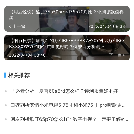
【用后说说】酷开75p50pro和75p70对比？评测哪款值得
买
« 上一篇
2022/04/04 08:38
【细节反馈】燃气灶的万和B6-B338XW-20Y对比万和B6-
B338XW-20Y哪个质量更好呢？优缺点分析测评
2022/04/04 08:40
下一篇 »
相关推荐
「必看分析」夏普60a5rd怎么样？评测质量好不好
口碑剖析实情小米电视5 75寸和小米75寸 pro哪款更适合？良心点评配置区别
网友剖析酷开65p70怎么样连数字电视？一定要了解的评测情况
达人解密康佳LED32E330C与D32C的区别？哪个性价比高、质量更好