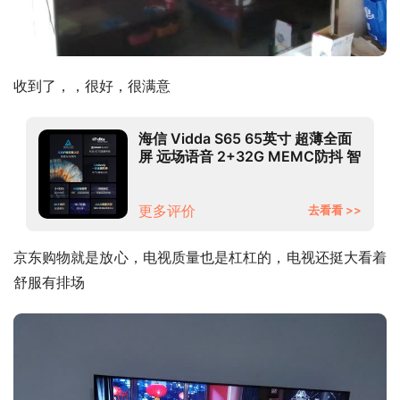
收到了，，很好，很满意
海信 Vidda S65 65英寸 超薄全面
屏 远场语音 2+32G MEMC防抖 智
慧屏 智能游戏液晶电视以旧换新
65V1F-S
更多评价
去看看 >>
京东购物就是放心，电视质量也是杠杠的，电视还挺大看着
舒服有排场