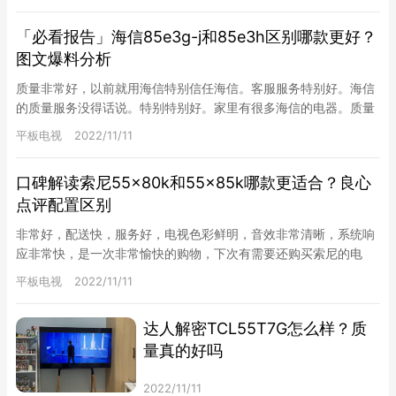
「必看报告」海信85e3g-j和85e3h区别哪款更好？
图文爆料分析
质量非常好，以前就用海信特别信任海信。客服服务特别好。海信
的质量服务没得话说。特别特别好。家里有很多海信的电器。质量
服务都特别好。这回又选择海信电视。搬新家看大电视，心情真
平板电视
2022/11/11
好。大家…
口碑解读索尼55x80k和55x85k哪款更适合？良心
点评配置区别
非常好，配送快，服务好，电视色彩鲜明，音效非常清晰，系统响
应非常快，是一次非常愉快的购物，下次有需要还购买索尼的电
视，质量有保证。 索尼55x80k和55x85k？ 哪个好？虽然它…
平板电视
2022/11/11
达人解密TCL55T7G怎么样？质
量真的好吗
2022/11/11