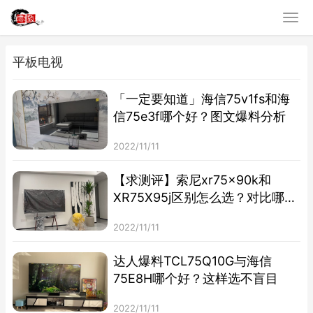
平板电视
「一定要知道」海信75v1fs和海
信75e3f哪个好？图文爆料分析
2022/11/11
【求测评】索尼xr75x90k和
XR75X95j区别怎么选？对比哪款
性价比更高
2022/11/11
达人爆料TCL75Q10G与海信
75E8H哪个好？这样选不盲目
2022/11/11