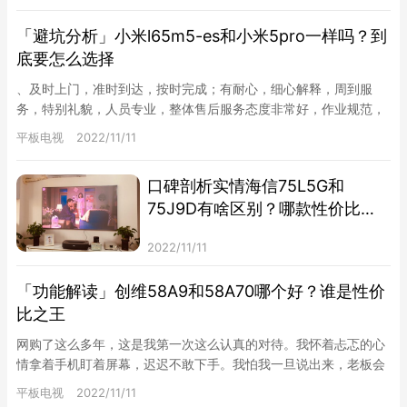
「避坑分析」小米l65m5-es和小米5pro一样吗？到
底要怎么选择
、及时上门，准时到达，按时完成；有耐心，细心解释，周到服
务，特别礼貌，人员专业，整体售后服务态度非常好，作业规范，
整齐，美观，特别专业，出示费用标准清晰合理，对整体安装售后
平板电视
2022/11/11
服务整体…
口碑剖析实情海信75L5G和
75J9D有啥区别？哪款性价比更
好
2022/11/11
「功能解读」创维58A9和58A70哪个好？谁是性价
比之王
网购了这么多年，这是我第一次这么认真的对待。我怀着忐忑的心
情拿着手机盯着屏幕，迟迟不敢下手。我怕我一旦说出来，老板会
觉得我在拍马屁，是不是想为了那*块钱的红包，又怕我的评价会
平板电视
2022/11/11
误导后…