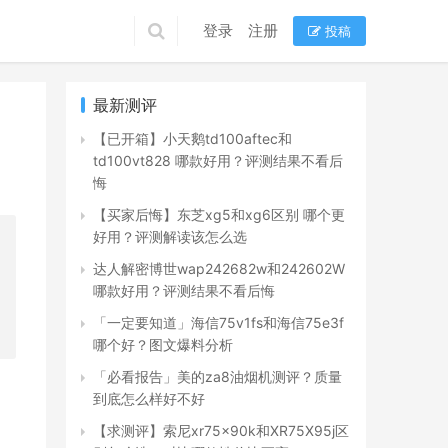
登录
注册
投稿
最新测评
【已开箱】小天鹅td100aftec和
td100vt828 哪款好用？评测结果不看后
悔
【买家后悔】东芝xg5和xg6区别 哪个更
好用？评测解读该怎么选
达人解密博世wap242682w和242602W
哪款好用？评测结果不看后悔
「一定要知道」海信75v1fs和海信75e3f
哪个好？图文爆料分析
「必看报告」美的za8油烟机测评？质量
，
到底怎么样好不好
【求测评】索尼xr75x90k和XR75X95j区