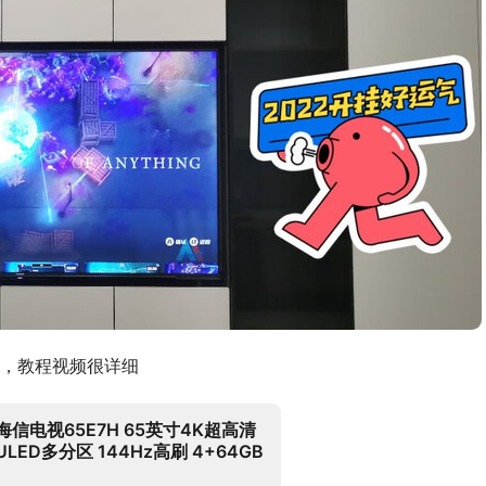
，教程视频很详细
海信电视65E7H 65英寸4K超高清
ULED多分区 144Hz高刷 4+64GB
液晶电视机 智能游戏社交智慧屏 以