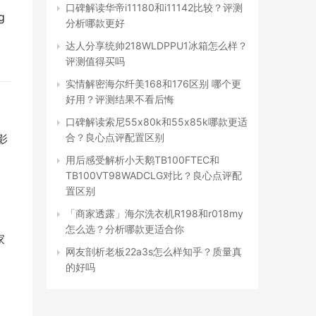
口碑解读华帝i11180和i11142比较？评测
g
分析哪款更好
达人分享统帅218WLDPPU1冰箱怎么样？
评测值得买吗
实情解密海尔纤美168和176区别 哪个更
好用？评测结果不看后悔
口碑解读索尼55x80k和55x85k哪款更适
合？良心点评配置区别
影
用后感受解析小天鹅TB100FTEC和
TB100VT98WADCLG对比？良心点评配
置区别
「商家透露」海尔洗衣机R198和r018my
怎么选？分析哪款更适合你
家
网友剖析老板22a3s怎么样知乎？质量真
的好吗