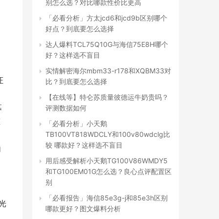
别怎么选？对比哪款性价比更高
「必看分析」方太jcd6和jcd9b区别哪个
好点？到底要怎么选择
达人爆料TCL75Q10G与海信75E8H哪个
好？这样选不盲目
实情解密海尔mbm33-r178和XQBM33对
证
比？到底要怎么选择
【在线等】特仑苏质量彼德运牛奶贵吗？
幕
评测数据如何
态
「必看分析」小天鹅
TB100VT818WDCLY和100v80wdclg比
较 哪款好？这样选不盲目
内
用后感受解析小天鹅TG100V86WMDY5
和TG100EM01G怎么选？良心点评配置区
别
「必看报告」海信85e3g-j和85e3h区别
 光
哪款更好？图文爆料分析