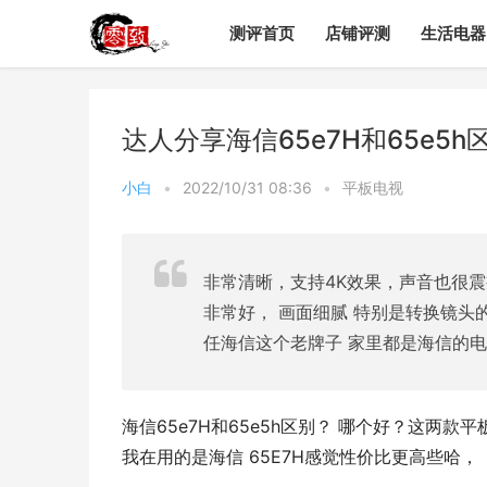
测评首页
店铺评测
生活电器
达人分享海信65e7H和65e
小白
•
2022/10/31 08:36
•
平板电视
非常清晰，支持4K效果，声音也很
非常好， 画面细腻 特别是转换镜头
任海信这个老牌子 家里都是海信的
海信65e7H和65e5h区别？ 哪个好？这
我在用的是海信 65E7H感觉性价比更高些哈，