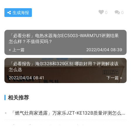
生成海报
0
0
「必看分析」电热水器海尔EC5003-WARM7U1评测结果
怎么样？不值得买吗？
« 上一篇
2022/04/04 08:39
「必看报告」海尔328和329区别 哪款好用？评测解读该
怎么选
2022/04/04 08:41
下一篇 »
相关推荐
「燃气灶商家透露」万家乐JZT-KE132B质量评测怎么样好不好用？
【已开箱】万和12升热水器打不着火？评测质量怎么样