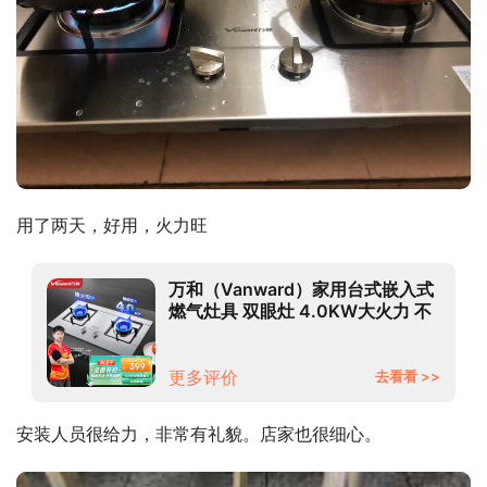
用了两天，好用，火力旺
万和（Vanward）家用台式嵌入式
燃气灶具 双眼灶 4.0KW大火力 不
锈钢煤气炉煤气灶 B6-
B338XW（液化气）
更多评价
去看看 >>
安装人员很给力，非常有礼貌。店家也很细心。