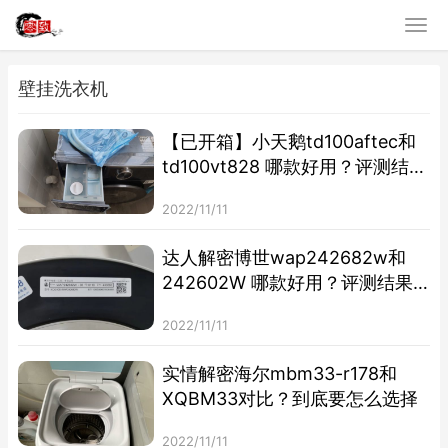
壁挂洗衣机
【已开箱】小天鹅td100aftec和
td100vt828 哪款好用？评测结果
不看后悔
2022/11/11
达人解密博世wap242682w和
242602W 哪款好用？评测结果
不看后悔
2022/11/11
实情解密海尔mbm33-r178和
XQBM33对比？到底要怎么选择
2022/11/11