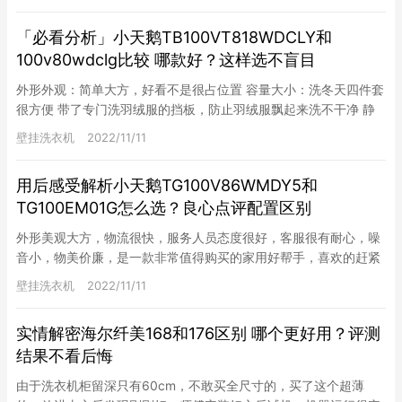
「必看分析」小天鹅TB100VT818WDCLY和
100v80wdclg比较 哪款好？这样选不盲目
外形外观：简单大方，好看不是很占位置 容量大小：洗冬天四件套
很方便 带了专门洗羽绒服的挡板，防止羽绒服飘起来洗不干净 静
音效果不错，甩干不是特别干 洗衣服的动力大小可以根据衣服质
壁挂洗衣机
2022/11/11
量…
用后感受解析小天鹅TG100V86WMDY5和
TG100EM01G怎么选？良心点评配置区别
外形美观大方，物流很快，服务人员态度很好，客服很有耐心，噪
音小，物美价廉，是一款非常值得购买的家用好帮手，喜欢的赶紧
下单。 小天鹅TG100V86WMDY5和TG100EM01G？…
壁挂洗衣机
2022/11/11
实情解密海尔纤美168和176区别 哪个更好用？评测
结果不看后悔
由于洗衣机柜留深只有60cm，不敢买全尺寸的，买了这个超薄