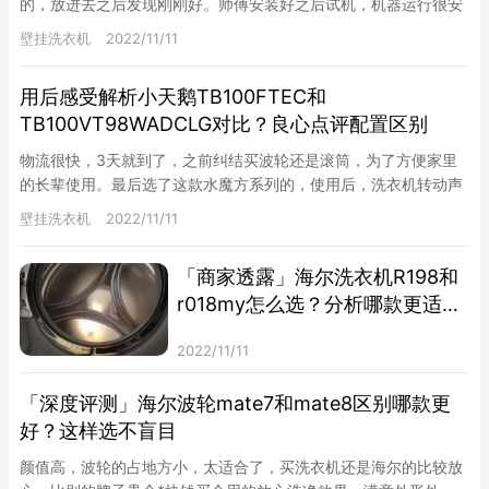
的，放进去之后发现刚刚好。师傅安装好之后试机，机器运行很安
静，脱水的时候也没听到什么声音，不知道里面有衣服的时候还会
壁挂洗衣机
2022/11/11
不会这…
用后感受解析小天鹅TB100FTEC和
TB100VT98WADCLG对比？良心点评配置区别
物流很快，3天就到了，之前纠结买波轮还是滚筒，为了方便家里
的长辈使用。最后选了这款水魔方系列的，使用后，洗衣机转动声
音很小，洗得很干净，而且选择模式很多，配送很及时，安装师傅
壁挂洗衣机
2022/11/11
也很及…
「商家透露」海尔洗衣机R198和
r018my怎么选？分析哪款更适合
你
2022/11/11
「深度评测」海尔波轮mate7和mate8区别哪款更
好？这样选不盲目
颜值高，波轮的占地方小，太适合了，买洗衣机还是海尔的比较放