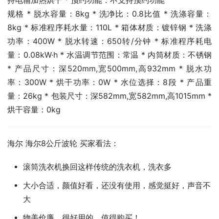
持电辅加热烘干 * 预约功能：不支持预约功能
规格 * 脱水容量：8kg * 洗净比：0.8比值 * 洗涤容量：
8kg * 标准程序耗水量：110L * 箱体材质：镀锌钢 * 洗涤
功率：400W * 脱水转速：650转/分钟 * 标准程序耗电
量：0.08kW·h * 水温调节范围：常温 * 内筒材质：不锈钢 
* 产品尺寸：深520mm,宽500mm,高932mm * 脱水功
率：300W * 烘干功率：0W * 水位选择：8段 * 产品重
量：26kg * 包装尺寸：深582mm,宽582mm,高1015mm * 
烘干容量：0kg
海尔 海尔8公斤波轮 买家看法：
滚筒洗衣机换回这样传统的洗衣机，洗衣多
大小合适，颜值好看，还没有使用，感觉挺好，声音不
大
物美价廉，很好用的，值得购买！