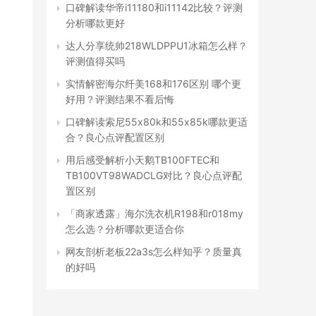
口碑解读华帝i11180和i11142比较？评测
分析哪款更好
达人分享统帅218WLDPPU1冰箱怎么样？
评测值得买吗
实情解密海尔纤美168和176区别 哪个更
好用？评测结果不看后悔
口碑解读索尼55x80k和55x85k哪款更适
合？良心点评配置区别
用后感受解析小天鹅TB100FTEC和
TB100VT98WADCLG对比？良心点评配
置区别
「商家透露」海尔洗衣机R198和r018my
怎么选？分析哪款更适合你
网友剖析老板22a3s怎么样知乎？质量真
的好吗