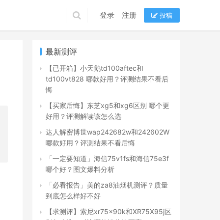
登录
注册
投稿
最新测评
【已开箱】小天鹅td100aftec和
td100vt828 哪款好用？评测结果不看后
悔
【买家后悔】东芝xg5和xg6区别 哪个更
好用？评测解读该怎么选
达人解密博世wap242682w和242602W
哪款好用？评测结果不看后悔
「一定要知道」海信75v1fs和海信75e3f
哪个好？图文爆料分析
「必看报告」美的za8油烟机测评？质量
到底怎么样好不好
【求测评】索尼xr75x90k和XR75X95j区