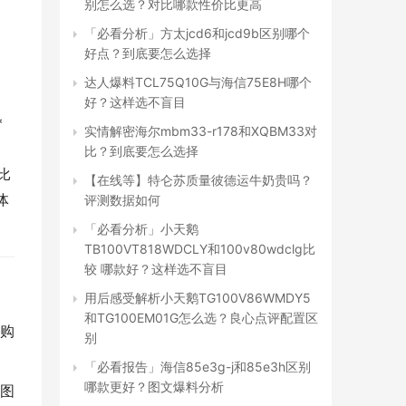
别怎么选？对比哪款性价比更高
「必看分析」方太jcd6和jcd9b区别哪个
好点？到底要怎么选择
达人爆料TCL75Q10G与海信75E8H哪个
好？这样选不盲目
 
实情解密海尔mbm33-r178和XQBM33对
比？到底要怎么选择
3比
【在线等】特仑苏质量彼德运牛奶贵吗？
体
评测数据如何
「必看分析」小天鹅
TB100VT818WDCLY和100v80wdclg比
较 哪款好？这样选不盲目
用后感受解析小天鹅TG100V86WMDY5
和TG100EM01G怎么选？良心点评配置区
购
别
「必看报告」海信85e3g-j和85e3h区别
哪款更好？图文爆料分析
图