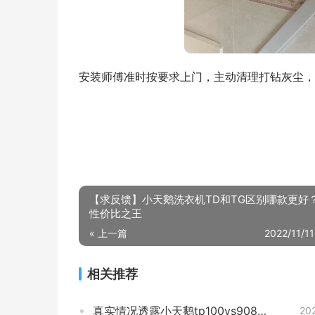
安装师傅准时按要求上门，主动清理打钻灰尘，
【求反馈】小天鹅洗衣机TD和TG区别哪款更好
性价比之王
« 上一篇
2022/11/11
相关推荐
真实情况透露小天鹅tp100vs908怎么样？评测质量好吗
20