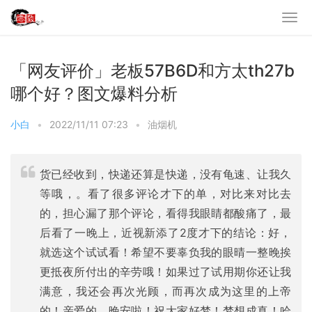
「网友评价」老板57B6D和方太th27b
哪个好？图文爆料分析
小白
•
2022/11/11 07:23
•
油烟机
货已经收到，快递还算是快递，没有龟速、让我久
等哦，。看了很多评论才下的单，对比来对比去
的，担心漏了那个评论，看得我眼睛都酸痛了，最
后看了一晚上，近视新添了2度才下的结论：好，
就选这个试试看！希望不要辜负我的眼晴一整晚挨
更抵夜所付出的辛劳哦！如果过了试用期你还让我
满意，我还会再次光顾，而再次成为这里的上帝
的！亲爱的，晚安啦！祝大家好梦！梦想成真！哈