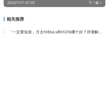
2022/11/11 07:25
下一篇 »
相关推荐
「一定要知道」方太ht8be.s和th31b哪个好？评测解读该怎么选
老司机分享容声324r+qp06油烟机怎么样？评测值得买吗
「实情必读」老板9b332与57b2是那款好？评测教你怎么选
深入解读万和l855a油烟机怎么样？质量真的好吗
口碑解读老板57b2t和9B312哪个好？深度剖析功能区别
【一定要知道】印晟PQ115 这款油烟机质量怎么样不好？为什么买家这样评价！
深入解读林内JUW11G+2WLGM+16QD31油烟机评测结果怎么样？不值得买吗？