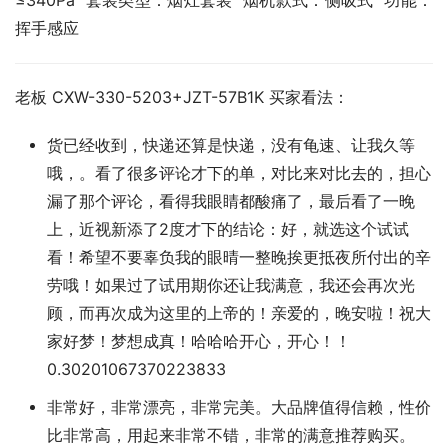
≤340Pa  套装类型：烟灶套装  烟机款式：侧吸式  功能：
挥手感应
老板 CXW-330-5203+JZT-57B1K 买家看法：
货已经收到，快递还算是快递，没有龟速、让我久等
哦，。看了很多评论才下的单，对比来对比去的，担心
漏了那个评论，看得我眼睛都酸痛了，最后看了一晚
上，近视新添了2度才下的结论：好，就选这个试试
看！希望不要辜负我的眼晴一整晚挨更抵夜所付出的辛
劳哦！如果过了试用期你还让我满意，我还会再次光
顾，而再次成为这里的上帝的！亲爱的，晚安啦！祝大
家好梦！梦想成真！哈哈哈开心，开心！！
0.30201067370223833
非常好，非常漂亮，非常完美。大品牌值得信赖，性价
比非常高，用起来非常不错，非常的满意推荐购买。