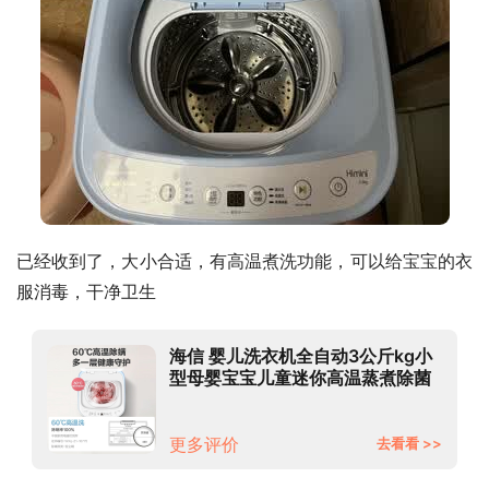
已经收到了，大小合适，有高温煮洗功能，可以给宝宝的衣
服消毒，干净卫生
海信 婴儿洗衣机全自动3公斤kg小
型母婴宝宝儿童迷你高温蒸煮除菌
健康除螨洗波轮以旧换新 XQB30-
M108LH宝宝专享
更多评价
去看看 >>