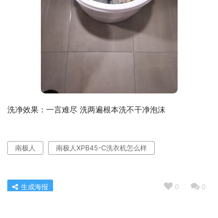
洗净效果：一言难尽 洗两遍根本洗不干净泡沫
南极人
南极人XPB45-C洗衣机怎么样
生成海报
0
0