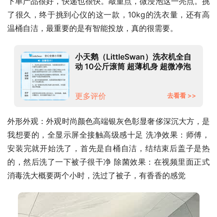
下单产品很好，快递也很快。敲重点，微浸泡这一亮点。挑
了很久，终于挑到心仪的这一款，10kg的洗衣量，还有高
温桶自洁，最重要的是有智能投放，真的很需要。
小天鹅（LittleSwan）洗衣机全自
动 10公斤滚筒 超薄机身 超微净泡
以旧换新 TG100RFTEC-
T61C【水魔方二代】
更多评价
去看看 >>
外形外观：外观时尚颜色高端银灰色彰显奢侈深沉大方，是
我想要的，全显示屏全接触高级感十足 洗净效果：师傅，
安装完就开始洗了，首先是自桶自洁，结结束后盖子是热
的，然后洗了一下被子很干净 除菌效果：在视频里面正式
消毒洗大概要两个小时，洗过了被子，有香香的感觉