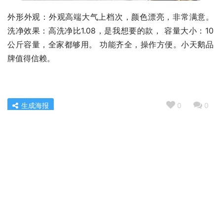
外形外观：外观高端大气上档次，颜色漂亮，非常满意。 
洗净效果：高洗净比1.08，是我想要的款， 容量大小：10
公斤容量，全家都够用。 功能齐全，操作方便。小天鹅品
牌值得信赖。
生成海报
0
0
用后体验分享海信55e3h与55e3g的区别？对比哪款性价
比更高
« 上一篇
2022/11/11 06:30
老司机告诉你海信75E5H与TcL75T8EMax哪个好？到底要
怎么选择
2022/11/11 06:34
下一篇 »