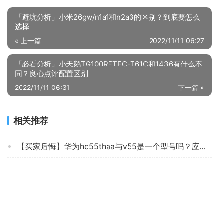
「避坑分析」小米26gw/n1a1和n2a3的区别？到底要怎么
选择
« 上一篇
2022/11/11 06:27
「必看分析」小天鹅TG100RFTEC-T61C和1436有什么不
同？良心点评配置区别
2022/11/11 06:31
下一篇 »
相关推荐
【买家后悔】华为hd55thaa与v55是一个型号吗？应该怎么样选择
达人爆料平板电视LGOLED65A1PCA评测结果怎么样？不值得买吗？
「买前告知」昌王牌CH-43JHGPD平板电视怎么样的质量，评测为什么这样？
良心解读创维70A9和海信70E3F哪个好？评测结果不看后悔