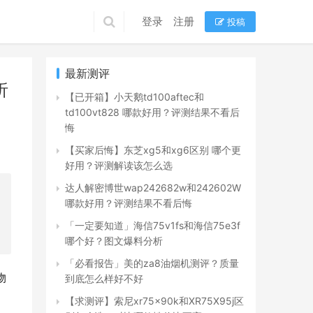
登录
注册
投稿
最新测评
析
【已开箱】小天鹅td100aftec和
td100vt828 哪款好用？评测结果不看后
悔
【买家后悔】东芝xg5和xg6区别 哪个更
好用？评测解读该怎么选
达人解密博世wap242682w和242602W
哪款好用？评测结果不看后悔
「一定要知道」海信75v1fs和海信75e3f
哪个好？图文爆料分析
「必看报告」美的za8油烟机测评？质量
物
到底怎么样好不好
【求测评】索尼xr75x90k和XR75X95j区