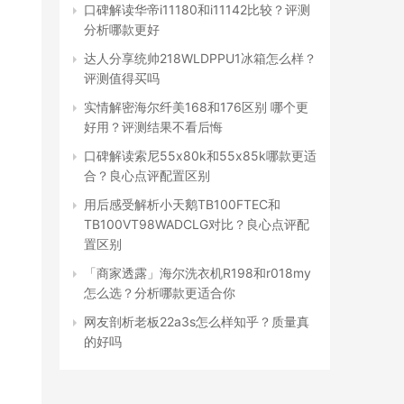
口碑解读华帝i11180和i11142比较？评测
分析哪款更好
达人分享统帅218WLDPPU1冰箱怎么样？
评测值得买吗
实情解密海尔纤美168和176区别 哪个更
好用？评测结果不看后悔
口碑解读索尼55x80k和55x85k哪款更适
合？良心点评配置区别
用后感受解析小天鹅TB100FTEC和
TB100VT98WADCLG对比？良心点评配
置区别
「商家透露」海尔洗衣机R198和r018my
怎么选？分析哪款更适合你
网友剖析老板22a3s怎么样知乎？质量真
的好吗