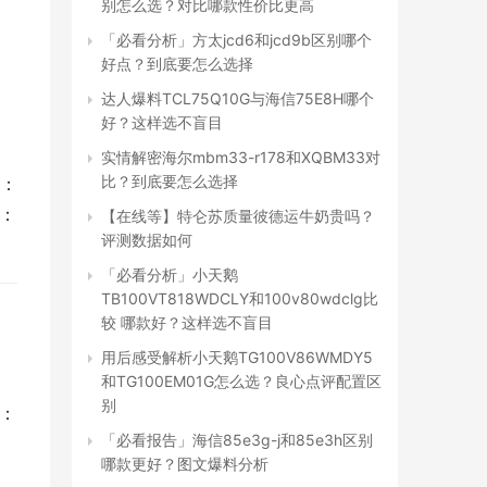
别怎么选？对比哪款性价比更高
「必看分析」方太jcd6和jcd9b区别哪个
好点？到底要怎么选择
达人爆料TCL75Q10G与海信75E8H哪个
好？这样选不盲目
实情解密海尔mbm33-r178和XQBM33对
比？到底要怎么选择
选：
频：
【在线等】特仑苏质量彼德运牛奶贵吗？
评测数据如何
「必看分析」小天鹅
TB100VT818WDCLY和100v80wdclg比
较 哪款好？这样选不盲目
用后感受解析小天鹅TG100V86WMDY5
和TG100EM01G怎么选？良心点评配置区
别
：
「必看报告」海信85e3g-j和85e3h区别
哪款更好？图文爆料分析