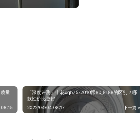
的质量
「深度评测」申花xqb75-2010跟80_8188的区别？哪
款性价比更好
 08:15
2022/04/04 08:17
下一篇 