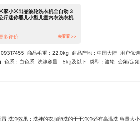
米家小米出品波轮洗衣机全自动 3
公斤迷你婴儿小型儿童内衣洗衣机
小 高温煮洗深度除螨
XQB30MJ101
更多评价
去看看 >>
09317455  商品毛重：22.0kg  商品产地：中国大陆  用户优
 色系：白色系  洗涤容量：5kg及以下  类型：波轮  变频/定
踩雷 洗净效果：洗娃的衣服能洗的干干净净还有高温洗 容量大小