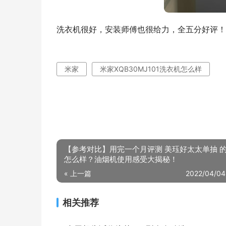
洗衣机很好，安装师傅也很给力，全五分好评！
米家
米家XQB30MJ101洗衣机怎么样
【参考对比】用完一个月评测 美珏好太太单抽 
怎么样？油烟机使用感受大揭秘！
« 上一篇
2022/04/04
相关推荐