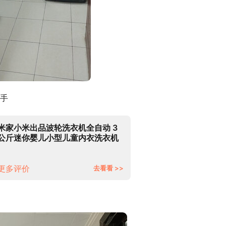
手
米家小米出品波轮洗衣机全自动 3
公斤迷你婴儿小型儿童内衣洗衣机
小 高温煮洗深度除螨
XQB30MJ101
更多评价
去看看 >>