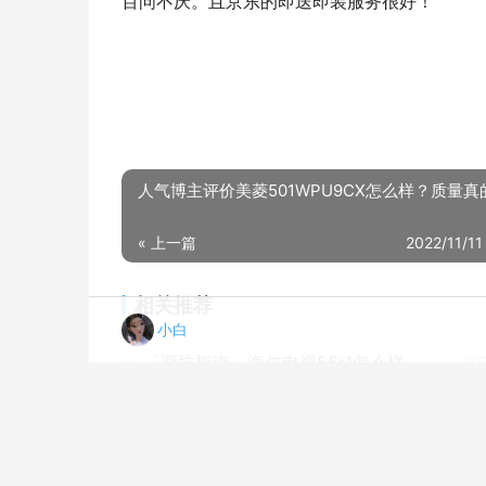
百问不厌。且京东的即送即装服务很好！
人气博主评价美菱501WPU9CX怎么样？质量真
« 上一篇
2022/11/11
相关推荐
小白
『避坑指南』海尔电视55r1怎么样？评测质量好不好
20
老司机告诉你康佳电视A系列和c系列区别？评测比较哪款好
20
「入手体验」东芝75m540f和65m540f有什么区别？只选对的不选贵的
20