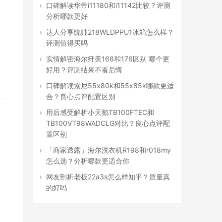
口碑解读华帝i11180和i11142比较？评测
分析哪款更好
达人分享统帅218WLDPPU1冰箱怎么样？
评测值得买吗
实情解密海尔纤美168和176区别 哪个更
好用？评测结果不看后悔
口碑解读索尼55x80k和55x85k哪款更适
合？良心点评配置区别
用后感受解析小天鹅TB100FTEC和
TB100VT98WADCLG对比？良心点评配
置区别
「商家透露」海尔洗衣机R198和r018my
怎么选？分析哪款更适合你
网友剖析老板22a3s怎么样知乎？质量真
的好吗