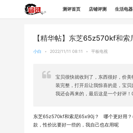
测评首页
店铺评测
生活电器
【精华帖】东芝65z570kf和
小白
•
2022/11/11 08:11
•
平板电视
宝贝很快就收到了，东西很好，价美
装完整，打开后让我惊喜的是，宝贝
我还会再来的，最后这是一个好评！0.42
东芝65z570kf和索尼65x90j？   哪个更
款，性价比要好一些的，我自己也在用呢