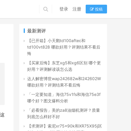
登录
注册
投稿
最新测评
【已开箱】小天鹅td100aftec和
td100vt828 哪款好用？评测结果不看后
悔
【买家后悔】东芝xg5和xg6区别 哪个更
好用？评测解读该怎么选
达人解密博世wap242682w和242602W
哪款好用？评测结果不看后悔
「一定要知道」海信75v1fs和海信75e3f
哪个好？图文爆料分析
「必看报告」美的za8油烟机测评？质量
F这
到底怎么样好不好
【求测评】索尼xr75x90k和XR75X95j区