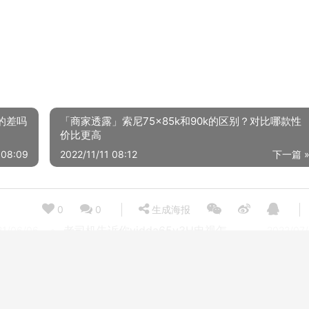
的差吗
「商家透露」索尼75x85k和90k的区别？对比哪款性
价比更高
 08:09
2022/11/11 08:12
下一篇 
0
0
生成海报
老司机告诉你vidda65v3H电视怎么样？质量真的好吗
21/06/06
2022/07
老司机分享kktvu65v5t评测？功能真的不好吗
22/04/03
2022/04
【独家爆料】长虹55D5P和康佳55F2哪个更好？评测解读该怎么选
22/10/31
2022/04