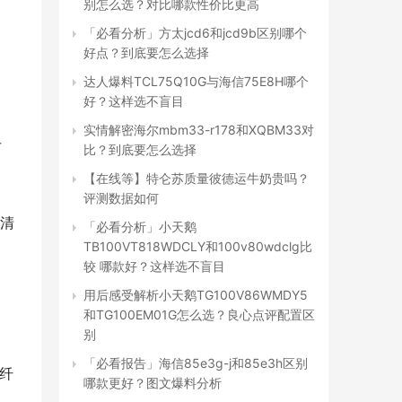
别怎么选？对比哪款性价比更高
「必看分析」方太jcd6和jcd9b区别哪个
好点？到底要怎么选择
达人爆料TCL75Q10G与海信75E8H哪个
好？这样选不盲目
实情解密海尔mbm33-r178和XQBM33对
市
比？到底要怎么选择
【在线等】特仑苏质量彼德运牛奶贵吗？
评测数据如何
高清
「必看分析」小天鹅
TB100VT818WDCLY和100v80wdclg比
较 哪款好？这样选不盲目
用后感受解析小天鹅TG100V86WMDY5
和TG100EM01G怎么选？良心点评配置区
别
「必看报告」海信85e3g-j和85e3h区别
光纤
哪款更好？图文爆料分析