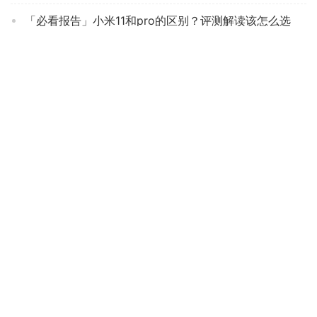
「必看报告」小米11和pro的区别？评测解读该怎么选
「入手体验」松下th-55gx580c评测？质量怎么样值不值得买
「功能解读」小米平板5和pro区别怎么选？评测比较哪款好
老司机分享海尔lu55j71和海尔ls50al88d91电视？只选对的不选贵的
【求测评】海尔75R3和海信75E3F哪个好？深度剖析功能区别
实际情况解读TCLTCL50L8平板电视质量评测怎么样好不好用？
达人解密vidaa55v3a测评？质量怎么样值不值得买