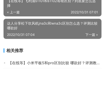
【在线等】飞利浦s1101和s1102有啥区别？到底要怎么选
择
« 上一篇
2022/10/31 07:01
达人分享松下吹风机jna3c和wna3c区别怎么选？评测比较
哪款好
2022/10/31 07:04
下一篇 »
相关推荐
【在线等】小米平板5和pro区别比较 哪款好？评测教你怎么选
实际情况解读荣耀HN55DNTA怎么样？评测性价比高吗
【在线等】求助大家 长虹55JD900 质量好吗？平板电视 怎么样挑选适合自己的？
「实情必读」海尔LE39J71评测？质量真的差吗