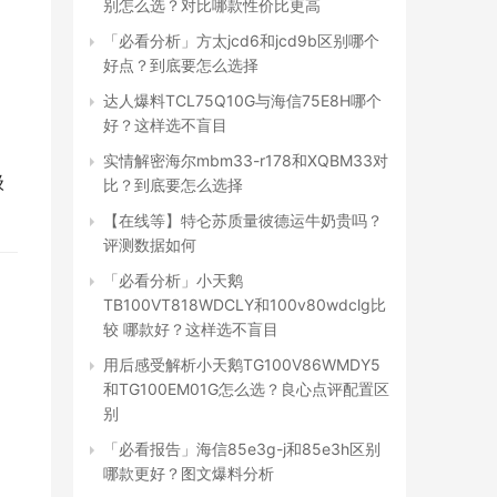
别怎么选？对比哪款性价比更高
「必看分析」方太jcd6和jcd9b区别哪个
好点？到底要怎么选择
达人爆料TCL75Q10G与海信75E8H哪个
好？这样选不盲目
实情解密海尔mbm33-r178和XQBM33对
级
比？到底要怎么选择
【在线等】特仑苏质量彼德运牛奶贵吗？
评测数据如何
「必看分析」小天鹅
TB100VT818WDCLY和100v80wdclg比
较 哪款好？这样选不盲目
用后感受解析小天鹅TG100V86WMDY5
和TG100EM01G怎么选？良心点评配置区
别
「必看报告」海信85e3g-j和85e3h区别
哪款更好？图文爆料分析