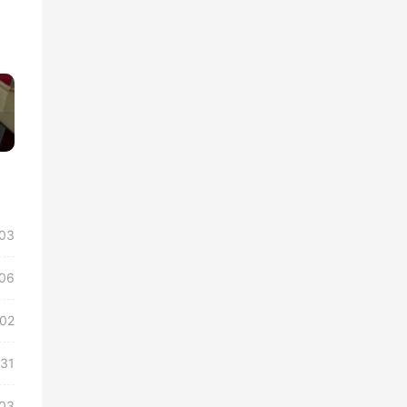
»
03
/06
/02
/31
03