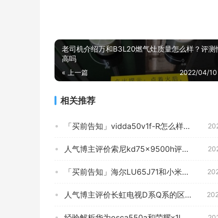
老司机介绍万和B3L20燃气灶质量怎么样？评测
高吗
« 上一篇
2022/04/10
相关推荐
「买前告知」vidda50v1f-R怎么样？评测性价比高吗
20
人气博主评价索尼kd75x9500h评测？质量怎么样值不值得买
20
「买前告知」海尔LU65J71和小米EA65哪个好？到底要怎么选择
20
人气博主评价长虹电视D系Q系的区别？图文爆料分析
20
经验解析华为osca550a和荣耀x1lok350哪款更适合？评测质量好不好
20