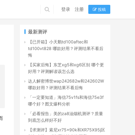
登录
注册
投稿
最新测评
【已开箱】小天鹅td100aftec和
td100vt828 哪款好用？评测结果不看后
悔
【买家后悔】东芝xg5和xg6区别 哪个更
好用？评测解读该怎么选
达人解密博世wap242682w和242602W
哪款好用？评测结果不看后悔
「一定要知道」海信75v1fs和海信75e3f
哪个好？图文爆料分析
「必看报告」美的za8油烟机测评？质量
而
到底怎么样好不好
【求测评】索尼xr75x90k和XR75X95j区