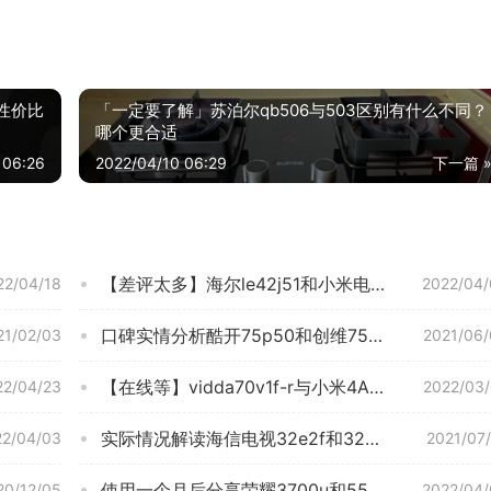
性价比
「一定要了解」苏泊尔qb506与503区别有什么不同？
哪个更合适
 06:26
2022/04/10 06:29
下一篇 
【差评太多】海尔le42j51和小米电视ea43对比？图文爆料分析
22/04/18
2022/04/
口碑实情分析酷开75p50和创维75a7哪个好？评测结果不看后悔
21/02/03
2021/06
【在线等】vidda70v1f-r与小米4A70哪款好？深度剖析功能区别
22/04/23
2022/03
实际情况解读海信电视32e2f和32v1f区别哪款更好？评测教你怎么选
22/04/03
2021/07
使用一个月后分享荣耀3700u和5500u的区别？哪款性价比更好
20/12/05
2022/04/