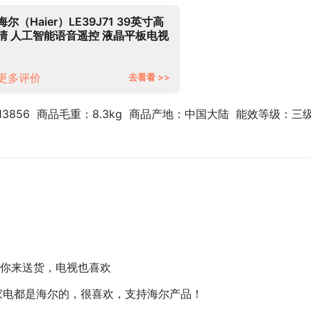
海尔（Haier）LE39J71 39英寸高
清 人工智能语音遥控 液晶平板电视
16G大内存（黑色）
更多评价
去看看 >>
613856  商品毛重：8.3kg  商品产地：中国大陆  能效等级：三
你来送货，电视也喜欢
家电都是海尔的，很喜欢，支持海尔产品！