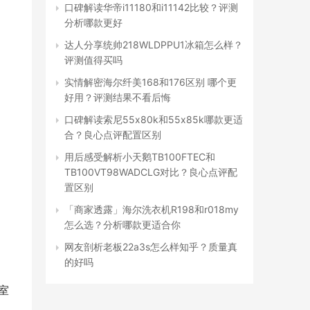
口碑解读华帝i11180和i11142比较？评测
分析哪款更好
达人分享统帅218WLDPPU1冰箱怎么样？
评测值得买吗
实情解密海尔纤美168和176区别 哪个更
好用？评测结果不看后悔
口碑解读索尼55x80k和55x85k哪款更适
合？良心点评配置区别
用后感受解析小天鹅TB100FTEC和
TB100VT98WADCLG对比？良心点评配
置区别
「商家透露」海尔洗衣机R198和r018my
怎么选？分析哪款更适合你
网友剖析老板22a3s怎么样知乎？质量真
的好吗
室