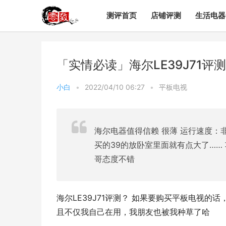
测评首页
店铺评测
生活电器
「实情必读」海尔LE39J71评
小白
•
2022/04/10 06:27
•
平板电视
海尔电器值得信赖 很薄 运行速度：
买的39的放卧室里面就有点大了……
哥态度不错
海尔LE39J71评测？ 如果要购买平板电视的话
且不仅我自己在用，我朋友也被我种草了哈