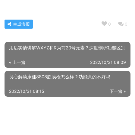
生成海报
0
0
用后实情讲解WXYZ和R为前20号元素？深度剖析功能区别
« 上一篇
2022/10/31 08:09
良心解读康佳8808筋膜枪怎么样？功能真的不好吗
2022/10/31 08:15
下一篇 »
相关推荐
【已开箱】映趣boost和sharp3s哪个好？到底要怎么选择