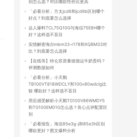
别怎么选？对比哪款性价比更高
「必看分析」方太jcd6和jcd9b区别哪个
好点？到底要怎么选择
达人爆料TCL75Q10G与海信75E8H哪个
好？这样选不盲目
实情解密海尔mbm33-r178和XQBM33对
比？到底要怎么选择
【在线等】特仑苏质量彼德运牛奶贵吗？
评测数据如何
「必看分析」小天鹅
TB100VT818WDCLY和100v80wdclg比
较 哪款好？这样选不盲目
用后感受解析小天鹅TG100V86WMDY5
和TG100EM01G怎么选？良心点评配置区
别
「必看报告」海信85e3g-j和85e3h区别
哪款更好？图文爆料分析