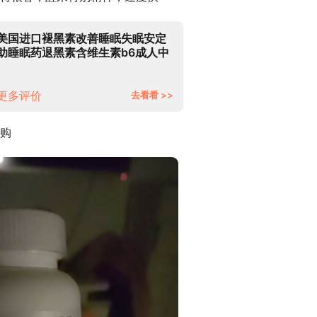
美国进口褪黑素改善睡眠失眠安定
助睡眠药退黑素含维生素b6成人中
老年学生60片 WXYZ 1瓶装【买2
瓶送1瓶】
更多评价
去看看 >>
购