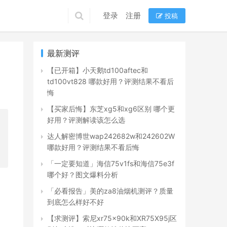
登录
注册
投稿
最新测评
【已开箱】小天鹅td100aftec和
td100vt828 哪款好用？评测结果不看后
悔
【买家后悔】东芝xg5和xg6区别 哪个更
好用？评测解读该怎么选
达人解密博世wap242682w和242602W
哪款好用？评测结果不看后悔
「一定要知道」海信75v1fs和海信75e3f
哪个好？图文爆料分析
，
「必看报告」美的za8油烟机测评？质量
到底怎么样好不好
【求测评】索尼xr75x90k和XR75X95j区