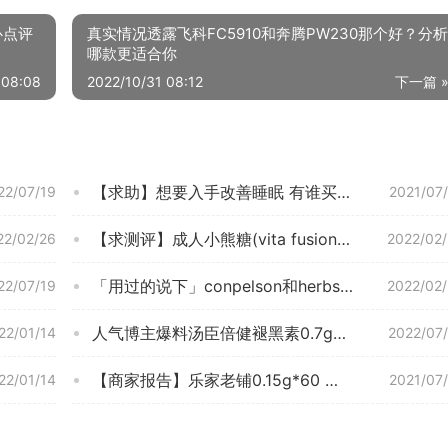
心点评
真实情况透露飞科FC5910和奔腾PW230那个好？分析
哪款更适合你
 08:08
2022/10/31 08:12
下一篇 
【求助】想要入手改善睡眠 有谁买过 自然之宝快速释放速溶褪黑素片120片 评测说下质量怎么样？在线等！
22/07/19
2021/07
【求测评】成人小熊糖(vita fusion)褪黑素吃一整瓶会怎么样？质量真的好吗
22/02/26
2022/02
「用过的说下」conpelson和herbsofgold哪个好？质量怎么样值不值得买
22/07/19
2022/02
人气博主爆料汤臣倍健褪黑素0.7g和0.56g有什么区别？评测比较哪款好
22/01/14
2022/07
【商家报告】乐家老铺0.15g*60 优缺点真相评测，质量口碑怎么样？小白必看系列！
22/01/14
2021/07