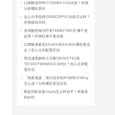
口碑解读华帝i11180和i11142比较？评测
分析哪款更好
达人分享统帅218WLDPPU1冰箱怎么样？
评测值得买吗
实情解密海尔纤美168和176区别 哪个更
好用？评测结果不看后悔
口碑解读索尼55x80k和55x85k哪款更适
合？良心点评配置区别
用后感受解析小天鹅TB100FTEC和
TB100VT98WADCLG对比？良心点评配
置区别
「商家透露」海尔洗衣机R198和r018my
怎么选？分析哪款更适合你
网友剖析老板22a3s怎么样知乎？质量真
的好吗