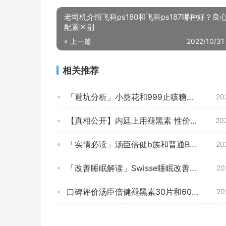
老司机介绍飞科ps180和飞科ps187哪种好？良
配置区别
« 上一篇
2022/10/31
相关推荐
「避坑分析」小葵花和999止咳糖浆哪个好？功能评测结果
20
【真相公开】内廷上用褪黑素 性价比解读？质量差不差，必看评测怎么样！
20
「实情必读」汤臣倍健b族和普通B族的区别？应该怎么样选择
20
「改善睡眠解读」Swisse睡眠改善片 100片怎么样的质量，评测为什么这样？
20
口碑评价汤臣倍健褪黑素30片和60片装有啥区别？分析哪款更适合你
20