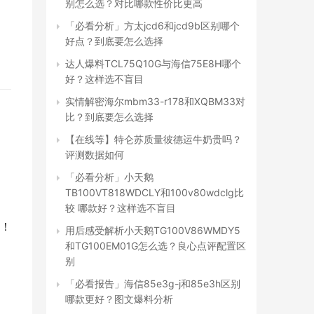
别怎么选？对比哪款性价比更高
「必看分析」方太jcd6和jcd9b区别哪个
好点？到底要怎么选择
达人爆料TCL75Q10G与海信75E8H哪个
好？这样选不盲目
实情解密海尔mbm33-r178和XQBM33对
比？到底要怎么选择
【在线等】特仑苏质量彼德运牛奶贵吗？
评测数据如何
「必看分析」小天鹅
TB100VT818WDCLY和100v80wdclg比
较 哪款好？这样选不盲目
！
用后感受解析小天鹅TG100V86WMDY5
和TG100EM01G怎么选？良心点评配置区
别
「必看报告」海信85e3g-j和85e3h区别
哪款更好？图文爆料分析