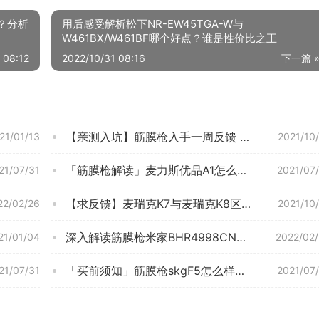
好？分析
用后感受解析松下NR-EW45TGA-W与
W461BX/W461BF哪个好点？谁是性价比之王
 08:12
2022/10/31 08:16
下一篇 
【亲测入坑】筋膜枪入手一周反馈 漫跃JM05S 质量真的很差吗？评测结果怎么样？
21/01/13
2021/10
「筋膜枪解读」麦力斯优品A1怎么样评测质量值得买吗？
21/07/31
2021/07
【求反馈】麦瑞克K7与麦瑞克K8区别怎么选？哪个性价比高、质量更好
22/02/26
2021/10
深入解读筋膜枪米家BHR4998CN评测结果怎么样？不值得买吗？
21/01/04
2022/02
「买前须知」筋膜枪skgF5怎么样的质量，评测为什么这样？
21/07/31
2021/07