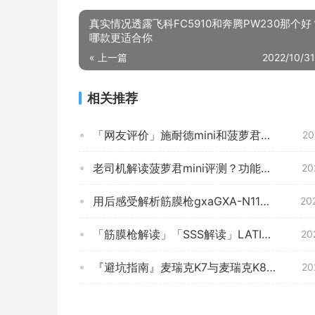
真实情况透露飞科FC5910和奔腾PW230那个
哪款更适合你
« 上一篇
2022/10/31
相关推荐
「网友评价」施耐德mini和菠萝君mini怎么选？哪个更合适
20
老司机解读菠萝君mini评测？功能真的不好吗
20
用后感受解析筋膜枪gxaGXA-N11质量评测怎么样好不好用？
20
「筋膜枪解读」「SSS解读」LATIT评测结果怎么样？不值得买吗？
20
『避坑指南』麦瑞克K7与麦瑞克K8区别 哪个更好用？谁是性价比之王
20