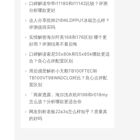
口碑解读华帝i11180和i11142比较？评测
分析哪款更好
达人分享统帅218WLDPPU1冰箱怎么样？
评测值得买吗
实情解密海尔纤美168和176区别 哪个更
好用？评测结果不看后悔
口碑解读索尼55x80k和55x85k哪款更适
合？良心点评配置区别
用后感受解析小天鹅TB100FTEC和
TB100VT98WADCLG对比？良心点评配
置区别
「商家透露」海尔洗衣机R198和r018my
怎么选？分析哪款更适合你
网友剖析老板22a3s怎么样知乎？质量真
的好吗