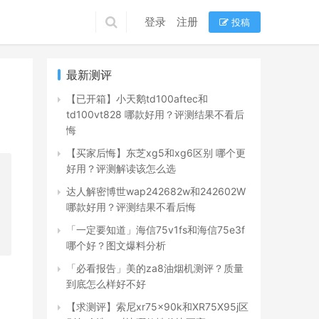
登录
注册
投稿
最新测评
【已开箱】小天鹅td100aftec和
td100vt828 哪款好用？评测结果不看后
悔
【买家后悔】东芝xg5和xg6区别 哪个更
好用？评测解读该怎么选
达人解密博世wap242682w和242602W
哪款好用？评测结果不看后悔
「一定要知道」海信75v1fs和海信75e3f
哪个好？图文爆料分析
「必看报告」美的za8油烟机测评？质量
到底怎么样好不好
【求测评】索尼xr75x90k和XR75X95j区