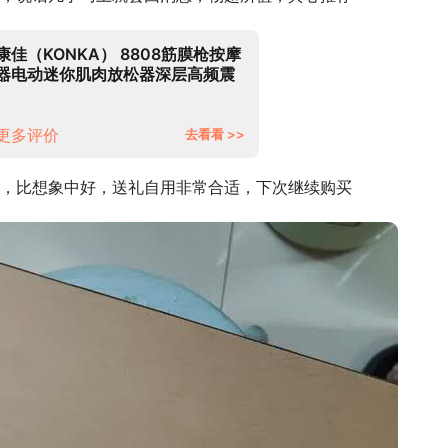
康佳（KONKA） 8808筋膜枪按摩
器电动迷你肌肉放松器深层高频震
动颈膜枪 加强款：36档-8按摩头
更多评价
去看看 >>
，比想象中好，送礼自用非常合适，下次继续购买