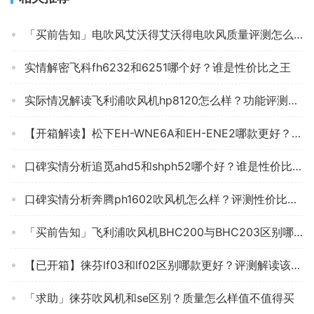
「买前告知」电吹风艾沃得艾沃得电吹风质量评测怎么样好不好用？
实情解密飞科fh6232和6251哪个好？谁是性价比之王
实际情况解读飞利浦吹风机hp8120怎么样？功能评测结果
【开箱解读】松下EH-WNE6A和EH-ENE2哪款更好？良心点评配置区别
口碑实情分析追觅ahd5和shph52哪个好？谁是性价比之王
口碑实情分析奔腾ph1602吹风机怎么样？评测性价比高吗
「买前告知」飞利浦吹风机BHC200与BHC203区别哪款更适合？评测质量好不好
【已开箱】徕芬lf03和lf02区别哪款更好？评测解读该怎么选
「求助」徕芬吹风机和se区别？质量怎么样值不值得买